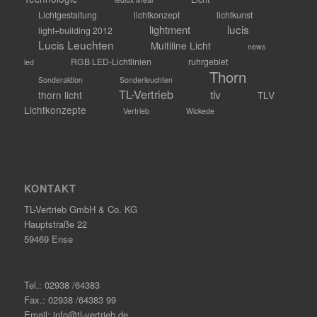
Lichtgestaltung
lichtkonzept
lichtkunst
lucis
lightment
light+building 2012
Lucis Leuchten
Multiline Licht
news
RGB LED-Lichtlinien
ruhrgebiet
led
Thorn
Sonderaktion
Sonderleuchten
TL-Vertrieb
tlv
thorn licht
TLV
Lichtkonzepte
Vertrieb
Wickede
KONTAKT
TL-Vertrieb GmbH & Co. KG
Hauptstraße 22
59469 Ense
Tel.: 02938 /64383
Fax.: 02938 /64383 99
Email: info@tl-vertrieb.de