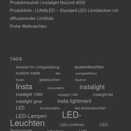
Produktneuheit | instalight NoLimit 4033
Produktinfo / LUNALED – Standard LED-Lichtdecken mit
diffusierender Lichtfolie
Frohe Weihnachten
TAGS
aussenleuchten
Anbieter für Lichtgestaltung
custom made
dial
energieeffizienz
glasleuchten
Essen
Illuxtron
Insta
instalight
insta elektro
instalight 1060
instalight flat
instalight 1065
insta lightment
instalight glow
LED
led-einbauleuchten
led-downlights
LED-
LED-Lampen
Leuchten
LED-
LED-Lichtlinien
Technologie
Licht
ledlux linear