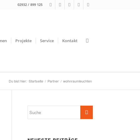
02932 / 899 125
men
Projekte
Service
Kontakt
Du bist hier:
Startseite
/
Partner
/
wohnraumleuchten