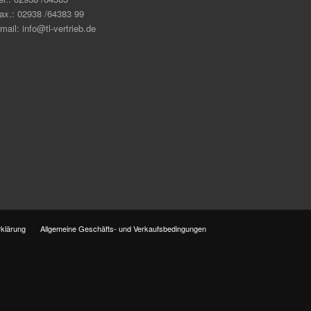
ax.: 02938 /64383 99
mail: info@tl-vertrieb.de
klärung
Allgemeine Geschäfts- und Verkaufsbedingungen