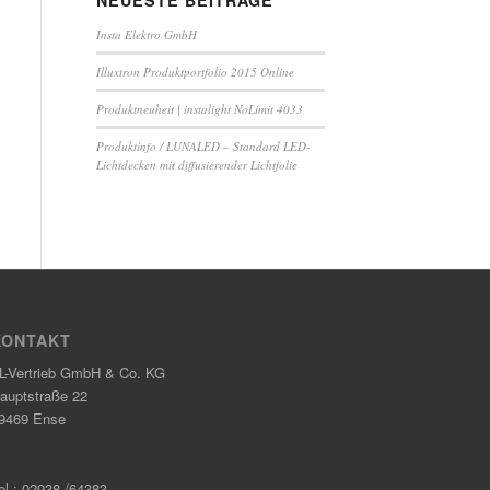
NEUESTE BEITRÄGE
Insta Elektro GmbH
Illuxtron Produktportfolio 2015 Online
Produktneuheit | instalight NoLimit 4033
Produktinfo / LUNALED – Standard LED-
Lichtdecken mit diffusierender Lichtfolie
KONTAKT
L-Vertrieb GmbH & Co. KG
auptstraße 22
9469 Ense
el.: 02938 /64383