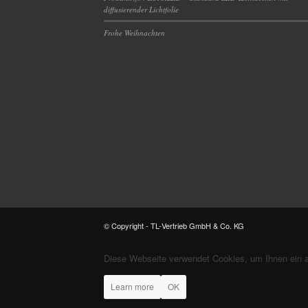
diffusierender Lichtfolie
Frohe Weihnachten
© Copyright - TL-Vertrieb GmbH & Co. KG
Diese Webseite verwendet Cookies, um Ihnen ein 
Learn more
OK