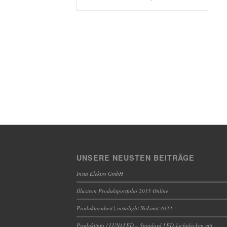
UNSERE NEUSTEN BEITRÄGE
Insta Elektro GmbH
Illuxtron Produktportfolio 2015 Online
Produktneuheit | instalight NoLimit 4033
Produktinfo / LUNALED – Standard LED-Lichtdecken mit