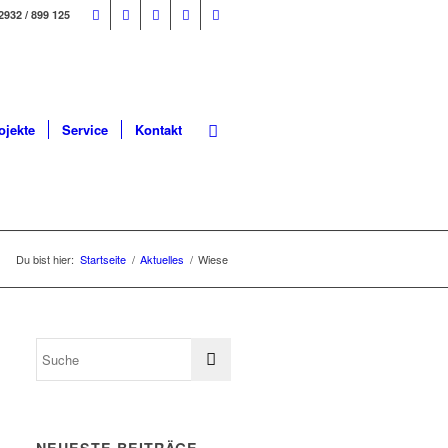
2932 / 899 125
ojekte
Service
Kontakt
Du bist hier:
Startseite
/
Aktuelles
/
Wiese