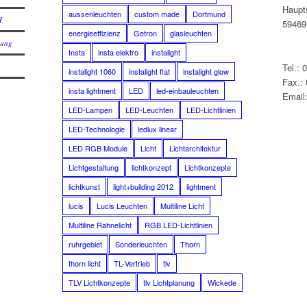
Haupt
aussenleuchten
custom made
Dortmund
H
59469
energieeffizienz
Getron
glasleuchten
lung
Insta
insta elektro
instalight
Tel.: 
instalight 1060
instalight flat
instalight glow
Fax.:
insta lightment
LED
led-einbauleuchten
Email:
LED-Lampen
LED-Leuchten
LED-Lichtlinien
LED-Technologie
ledlux linear
LED RGB Module
Licht
Lichtarchitektur
Lichtgestaltung
lichtkonzept
Lichtkonzepte
lichtkunst
light+building 2012
lightment
lucis
Lucis Leuchten
Multiline Licht
Multiline Rahnelicht
RGB LED-Lichtlinien
ruhrgebiet
Sonderleuchten
Thorn
thorn licht
TL-Vertrieb
tlv
TLV Lichtkonzepte
tlv Lichtplanung
Wickede