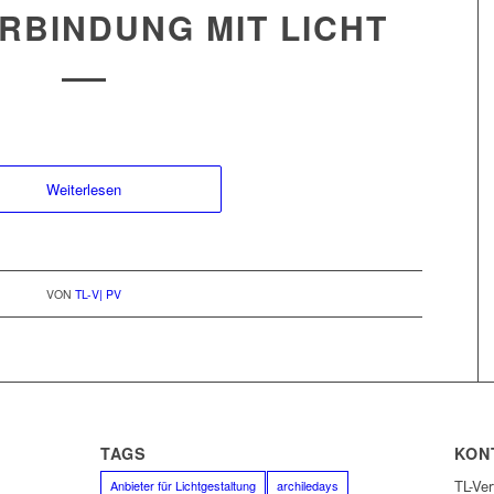
ERBINDUNG MIT LICHT
Weiterlesen
VON
TL-V| PV
E
TAGS
KON
TL-Ve
Anbieter für Lichtgestaltung
archiledays