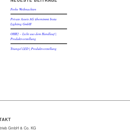
NEUESTE BEITRÄGE
Frohe Weihnachten
Private Assets AG übernimmt Insta
Lighting GmbH
OHR2 – Licht aus dem Handlauf |
Produktvorstellung
Triangel LED | Produktvorstellung
TAKT
rtrieb GmbH & Co. KG