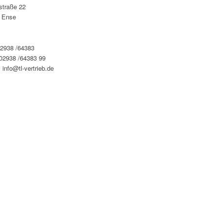
straße 22
 Ense
02938 /64383
 02938 /64383 99
 info@tl-vertrieb.de