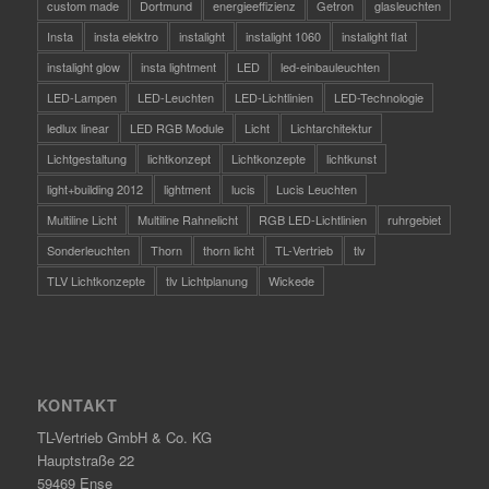
custom made
Dortmund
energieeffizienz
Getron
glasleuchten
Insta
insta elektro
instalight
instalight 1060
instalight flat
instalight glow
insta lightment
LED
led-einbauleuchten
LED-Lampen
LED-Leuchten
LED-Lichtlinien
LED-Technologie
ledlux linear
LED RGB Module
Licht
Lichtarchitektur
Lichtgestaltung
lichtkonzept
Lichtkonzepte
lichtkunst
light+building 2012
lightment
lucis
Lucis Leuchten
Multiline Licht
Multiline Rahnelicht
RGB LED-Lichtlinien
ruhrgebiet
Sonderleuchten
Thorn
thorn licht
TL-Vertrieb
tlv
TLV Lichtkonzepte
tlv Lichtplanung
Wickede
KONTAKT
TL-Vertrieb GmbH & Co. KG
Hauptstraße 22
59469 Ense