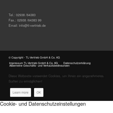
Tel.: 02938 /64383
Fax.: 02938 /64383 99
Email: info@tl-vertrieb.de
© Copyright - TL-Vertrieb GmbH & Co. KG
Impressum TL-Vertrieb GmbH & Co. KG
Datenschutzerklärung
Allgemeine Geschäfts- und Verkaufsbedingungen
Diese Webseite verwendet Cookies, um Ihnen ein angenehmeres
Surfen zu ermöglichen!
Learn more
OK
Cookie- und Datenschutzeinstellungen