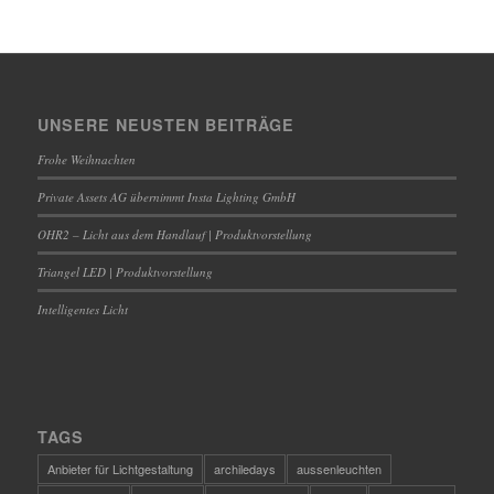
UNSERE NEUSTEN BEITRÄGE
Frohe Weihnachten
Private Assets AG übernimmt Insta Lighting GmbH
OHR2 – Licht aus dem Handlauf | Produktvorstellung
Triangel LED | Produktvorstellung
Intelligentes Licht
TAGS
Anbieter für Lichtgestaltung
archiledays
aussenleuchten