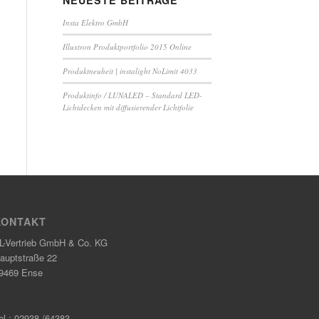
NEUESTE BEITRÄGE
Insta Elektro GmbH
Illuxtron Produktportfolio 2015 Online
Produktneuheit | instalight NoLimit 4033
Produktinfo / LUNALED – Standard LED-
Lichtdecken mit diffusierender Lichtfolie
KONTAKT
L-Vertrieb GmbH & Co. KG
auptstraße 22
9469 Ense
el.: 02938 /64383