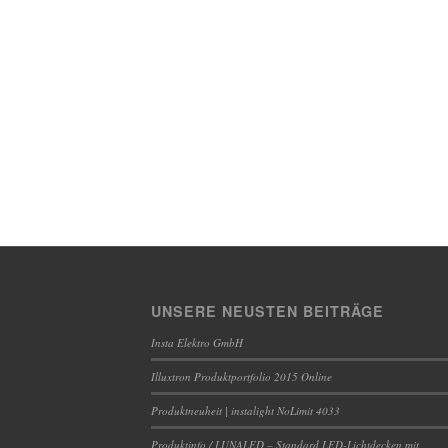
UNSERE NEUSTEN BEITRÄGE
Insta Elektro GmbH
Illuxtron Produktportfolio 2015 Online
Produktneuheit | instalight NoLimit 4033
Produktinfo / LUNALED – Standard LED-Lichtdecken mit