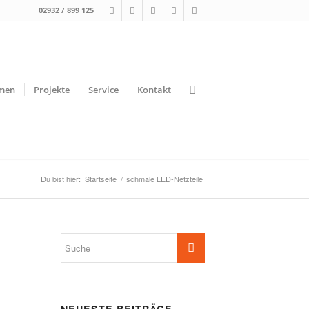
02932 / 899 125
men
Projekte
Service
Kontakt
Du bist hier:
Startseite
/
schmale LED-Netzteile