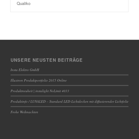
Qualiko
UNSERE NEUSTEN BEITRÄGE
Insta Elektro GmbH
Illuxtron Produktportfolio 2015 Online
Produktneuheit | instalight NoLimit 4033
Produktinfo / LUNALED – Standard LED-Lichtdecken mit diffusierender Lichtfolie
Frohe Weihnachten