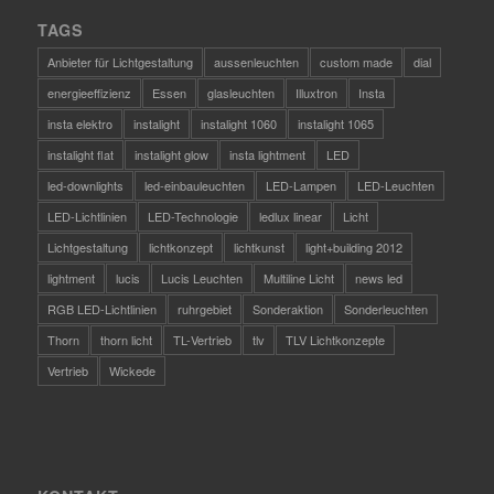
TAGS
Anbieter für Lichtgestaltung
aussenleuchten
custom made
dial
energieeffizienz
Essen
glasleuchten
Illuxtron
Insta
insta elektro
instalight
instalight 1060
instalight 1065
instalight flat
instalight glow
insta lightment
LED
led-downlights
led-einbauleuchten
LED-Lampen
LED-Leuchten
LED-Lichtlinien
LED-Technologie
ledlux linear
Licht
Lichtgestaltung
lichtkonzept
lichtkunst
light+building 2012
lightment
lucis
Lucis Leuchten
Multiline Licht
news led
RGB LED-Lichtlinien
ruhrgebiet
Sonderaktion
Sonderleuchten
Thorn
thorn licht
TL-Vertrieb
tlv
TLV Lichtkonzepte
Vertrieb
Wickede