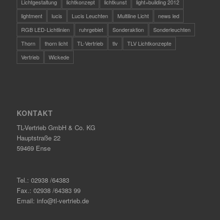
Lichtgestaltung
lichtkonzept
lichtkunst
light+building 2012
lightment
lucis
Lucis Leuchten
Multiline Licht
news led
RGB LED-Lichtlinien
ruhrgebiet
Sonderaktion
Sonderleuchten
Thorn
thorn licht
TL-Vertrieb
tlv
TLV Lichtkonzepte
Vertrieb
Wickede
KONTAKT
TL-Vertrieb GmbH & Co. KG
Hauptstraße 22
59469 Ense
Tel.: 02938 /64383
Fax.: 02938 /64383 99
Email: info@tl-vertrieb.de