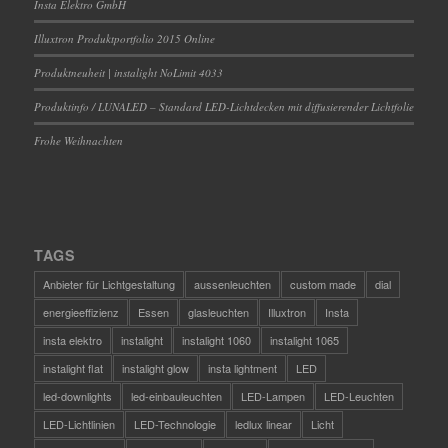
Insta Elektro GmbH
Illuxtron Produktportfolio 2015 Online
Produktneuheit | instalight NoLimit 4033
Produktinfo / LUNALED – Standard LED-Lichtdecken mit diffusierender Lichtfolie
Frohe Weihnachten
TAGS
Anbieter für Lichtgestaltung
aussenleuchten
custom made
dial
energieeffizienz
Essen
glasleuchten
Illuxtron
Insta
insta elektro
instalight
instalight 1060
instalight 1065
instalight flat
instalight glow
insta lightment
LED
led-downlights
led-einbauleuchten
LED-Lampen
LED-Leuchten
LED-Lichtlinien
LED-Technologie
ledlux linear
Licht