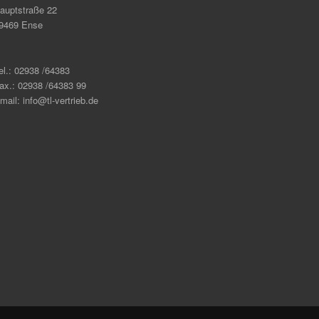
auptstraße 22
9469 Ense
el.: 02938 /64383
ax.: 02938 /64383 99
mail: info@tl-vertrieb.de