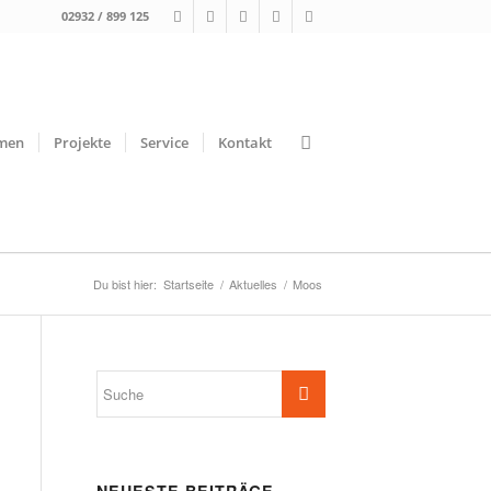
02932 / 899 125
men
Projekte
Service
Kontakt
Du bist hier:
Startseite
/
Aktuelles
/
Moos