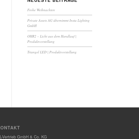
NEUESTE BEITRÄGE
Frohe Weihnachten
Private Assets AG übernimmt Insta Lighting
GmbH
OHR2 – Licht aus dem Handlauf |
Produktvorstellung
Triangel LED | Produktvorstellung
KONTAKT
L-Vertrieb GmbH & Co. KG