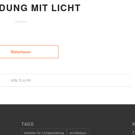
DUNG MIT LICHT
Weiterlesen
VON
TL-V| PV
TAGS
T
Anbieter für Lichtgestaltung
archiledays