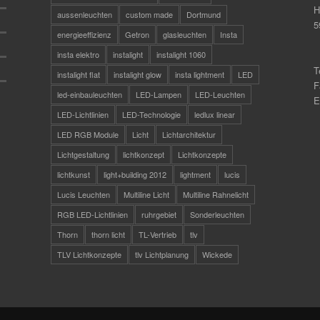
H
aussenleuchten
custom made
Dortmund
5
energieeffizienz
Getron
glasleuchten
Insta
insta elektro
instalight
instalight 1060
T
instalight flat
instalight glow
insta lightment
LED
F
led-einbauleuchten
LED-Lampen
LED-Leuchten
E
LED-Lichtlinien
LED-Technologie
ledlux linear
LED RGB Module
Licht
Lichtarchitektur
Lichtgestaltung
lichtkonzept
Lichtkonzepte
lichtkunst
light+building 2012
lightment
lucis
Lucis Leuchten
Multiline Licht
Multiline Rahnelicht
RGB LED-Lichtlinien
ruhrgebiet
Sonderleuchten
Thorn
thorn licht
TL-Vertrieb
tlv
TLV Lichtkonzepte
tlv Lichtplanung
Wickede