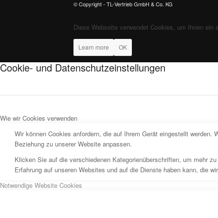
© Copyright - TL-Vertrieb GmbH & Co. KG
Diese Webseite verwendet Cookies, um Ihnen ein 
Learn more
OK
Cookie- und Datenschutzeinstellungen
Wie wir Cookies verwenden
Wir können Cookies anfordern, die auf Ihrem Gerät eingestellt werden. 
Beziehung zu unserer Website anpassen.
Klicken Sie auf die verschiedenen Kategorienüberschriften, um mehr zu 
Erfahrung auf unseren Websites und auf die Dienste haben kann, die wi
Notwendige Website Cookies