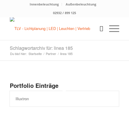
Innenbeleuchtung
Außenbeleuchtung
02932 / 899 125
Schlagwortarchiv für: linea 185
Du bist hier:
Startseite
/
Partner
/
linea 185
Portfolio Einträge
Illuxtron