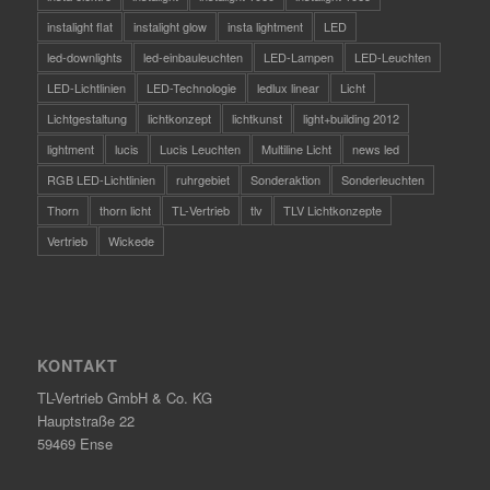
instalight flat
instalight glow
insta lightment
LED
led-downlights
led-einbauleuchten
LED-Lampen
LED-Leuchten
LED-Lichtlinien
LED-Technologie
ledlux linear
Licht
Lichtgestaltung
lichtkonzept
lichtkunst
light+building 2012
lightment
lucis
Lucis Leuchten
Multiline Licht
news led
RGB LED-Lichtlinien
ruhrgebiet
Sonderaktion
Sonderleuchten
Thorn
thorn licht
TL-Vertrieb
tlv
TLV Lichtkonzepte
Vertrieb
Wickede
KONTAKT
TL-Vertrieb GmbH & Co. KG
Hauptstraße 22
59469 Ense