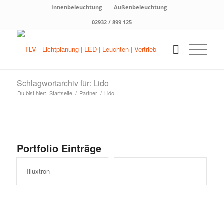
Innenbeleuchtung
Außenbeleuchtung
02932 / 899 125
Schlagwortarchiv für: Lido
Du bist hier:
Startseite
/
Partner
/
Lido
Portfolio Einträge
Illuxtron