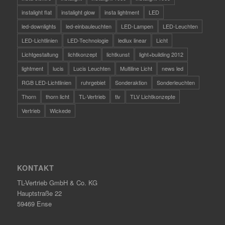
instalight flat
instalight glow
insta lightment
LED
led-downlights
led-einbauleuchten
LED-Lampen
LED-Leuchten
LED-Lichtlinien
LED-Technologie
ledlux linear
Licht
Lichtgestaltung
lichtkonzept
lichtkunst
light+building 2012
lightment
lucis
Lucis Leuchten
Multiline Licht
news led
RGB LED-Lichtlinien
ruhrgebiet
Sonderaktion
Sonderleuchten
Thorn
thorn licht
TL-Vertrieb
tlv
TLV Lichtkonzepte
Vertrieb
Wickede
KONTAKT
TL-Vertrieb GmbH & Co. KG
Hauptstraße 22
59469 Ense