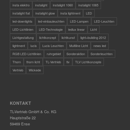
insta elektro
instalight
instalight 1060
instalight 1065
instalight flat
instalight glow
insta lightment
LED
led-downlights
led-einbauleuchten
LED-Lampen
LED-Leuchten
LED-Lichtlinien
LED-Technologie
ledlux linear
Licht
Lichtgestaltung
lichtkonzept
lichtkunst
light+building 2012
lightment
lucis
Lucis Leuchten
Multiline Licht
news led
RGB LED-Lichtlinien
ruhrgebiet
Sonderaktion
Sonderleuchten
Thorn
thorn licht
TL-Vertrieb
tlv
TLV Lichtkonzepte
Vertrieb
Wickede
KONTAKT
TL-Vertrieb GmbH & Co. KG
Hauptstraße 22
59469 Ense