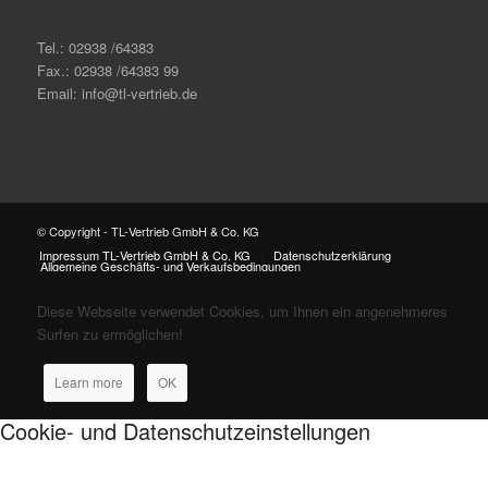
Tel.: 02938 /64383
Fax.: 02938 /64383 99
Email: info@tl-vertrieb.de
© Copyright - TL-Vertrieb GmbH & Co. KG
Impressum TL-Vertrieb GmbH & Co. KG
Datenschutzerklärung
Allgemeine Geschäfts- und Verkaufsbedingungen
Diese Webseite verwendet Cookies, um Ihnen ein angenehmeres
Surfen zu ermöglichen!
Learn more
OK
Cookie- und Datenschutzeinstellungen