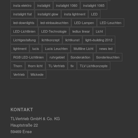
insta elektro
instalight
instalight 1060
instalight 1065
instalight flat
instalight glow
insta lightment
LED
led-downlights
led-einbauleuchten
LED-Lampen
LED-Leuchten
LED-Lichtlinien
LED-Technologie
ledlux linear
Licht
Lichtgestaltung
lichtkonzept
lichtkunst
light+building 2012
lightment
lucis
Lucis Leuchten
Multiline Licht
news led
RGB LED-Lichtlinien
ruhrgebiet
Sonderaktion
Sonderleuchten
Thorn
thorn licht
TL-Vertrieb
tlv
TLV Lichtkonzepte
Vertrieb
Wickede
KONTAKT
TL-Vertrieb GmbH & Co. KG
Hauptstraße 22
59469 Ense