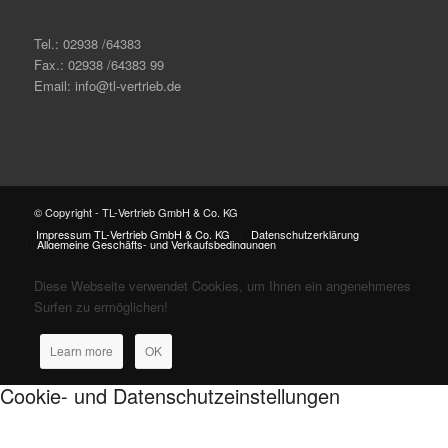
Tel.: 02938 /64383
Fax.: 02938 /64383 99
Email: info@tl-vertrieb.de
© Copyright - TL-Vertrieb GmbH & Co. KG
Impressum TL-Vertrieb GmbH & Co. KG
Datenschutzerklärung
Allgemeine Geschäfts- und Verkaufsbedingungen
Diese Webseite verwendet Cookies, um Ihnen ein angenehmeres
Surfen zu ermöglichen!
Learn more
OK
Cookie- und Datenschutzeinstellungen