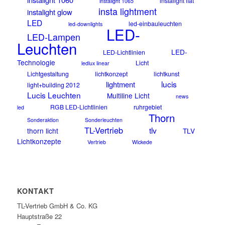
instalight flat
instalight 1065
insta lightment
instalight glow
LED
led-einbauleuchten
led-downlights
LED-
LED-Lampen
Leuchten
LED-
LED-Lichtlinien
Technologie
Licht
ledlux linear
Lichtgestaltung
lichtkonzept
lichtkunst
lucis
lightment
light+building 2012
Lucis Leuchten
Multiline Licht
news
RGB LED-Lichtlinien
ruhrgebiet
led
Thorn
Sonderaktion
Sonderleuchten
TL-Vertrieb
tlv
thorn licht
TLV
Lichtkonzepte
Vertrieb
Wickede
KONTAKT
TL-Vertrieb GmbH & Co. KG
Hauptstraße 22