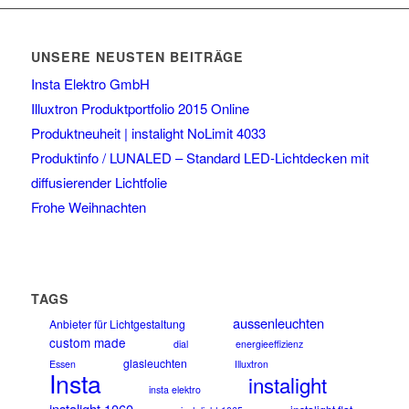
UNSERE NEUSTEN BEITRÄGE
Insta Elektro GmbH
Illuxtron Produktportfolio 2015 Online
Produktneuheit | instalight NoLimit 4033
Produktinfo / LUNALED – Standard LED-Lichtdecken mit
diffusierender Lichtfolie
Frohe Weihnachten
TAGS
aussenleuchten
Anbieter für Lichtgestaltung
custom made
dial
energieeffizienz
glasleuchten
Essen
Illuxtron
Insta
instalight
insta elektro
instalight 1060