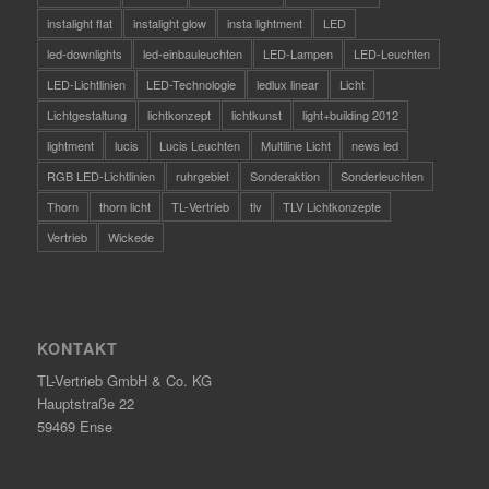
instalight flat
instalight glow
insta lightment
LED
led-downlights
led-einbauleuchten
LED-Lampen
LED-Leuchten
LED-Lichtlinien
LED-Technologie
ledlux linear
Licht
Lichtgestaltung
lichtkonzept
lichtkunst
light+building 2012
lightment
lucis
Lucis Leuchten
Multiline Licht
news led
RGB LED-Lichtlinien
ruhrgebiet
Sonderaktion
Sonderleuchten
Thorn
thorn licht
TL-Vertrieb
tlv
TLV Lichtkonzepte
Vertrieb
Wickede
KONTAKT
TL-Vertrieb GmbH & Co. KG
Hauptstraße 22
59469 Ense