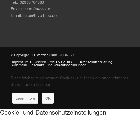
Tel.: 02938 /64383
Fax.: 02938 /64383 99
Email: info@tl-vertrieb.de
© Copyright - TL-Vertrieb GmbH & Co. KG
Impressum TL-Vertrieb GmbH & Co. KG
Datenschutzerklärung
Allgemeine Geschäfts- und Verkaufsbedingungen
Diese Webseite verwendet Cookies, um Ihnen ein angenehmeres
Surfen zu ermöglichen!
Learn more
OK
Cookie- und Datenschutzeinstellungen