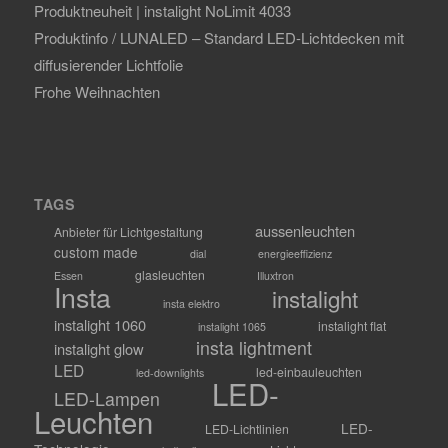
Produktneuheit | instalight NoLimit 4033
Produktinfo / LUNALED – Standard LED-Lichtdecken mit
diffusierender Lichtfolie
Frohe Weihnachten
TAGS
aussenleuchten
Anbieter für Lichtgestaltung
custom made
dial
energieeffizienz
glasleuchten
Essen
Illuxtron
Insta
instalight
insta elektro
instalight 1060
instalight flat
instalight 1065
insta lightment
instalight glow
LED
led-einbauleuchten
led-downlights
LED-
LED-Lampen
Leuchten
LED-
LED-Lichtlinien