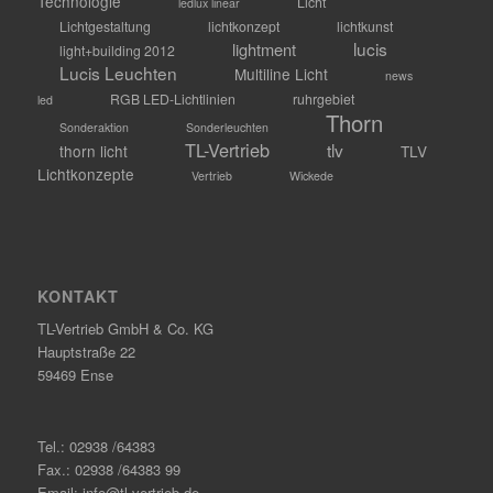
Technologie
Licht
ledlux linear
Lichtgestaltung
lichtkonzept
lichtkunst
lucis
lightment
light+building 2012
Lucis Leuchten
Multiline Licht
news
RGB LED-Lichtlinien
ruhrgebiet
led
Thorn
Sonderaktion
Sonderleuchten
TL-Vertrieb
tlv
thorn licht
TLV
Lichtkonzepte
Vertrieb
Wickede
KONTAKT
TL-Vertrieb GmbH & Co. KG
Hauptstraße 22
59469 Ense
Tel.: 02938 /64383
Fax.: 02938 /64383 99
Email: info@tl-vertrieb.de