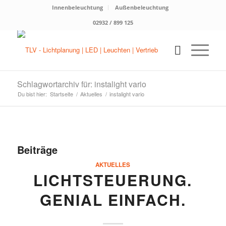
Innenbeleuchtung
Außenbeleuchtung
02932 / 899 125
Schlagwortarchiv für: instalight vario
Du bist hier:
Startseite
/
Aktuelles
/
instalight vario
Beiträge
AKTUELLES
LICHTSTEUERUNG.
GENIAL EINFACH.