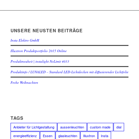
UNSERE NEUSTEN BEITRÄGE
Insta Elektro GmbH
Illuxtron Produktportfolio 2015 Online
Produktneuheit | instalight NoLimit 4033
Produktinfo / LUNALED – Standard LED-Lichtdecken mit diffusierender Lichtfolie
Frohe Weihnachten
TAGS
Anbieter für Lichtgestaltung
aussenleuchten
custom made
dial
energieeffizienz
Essen
glasleuchten
Illuxtron
Insta