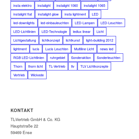
insta elektro
instalight
instalight 1060
instalight 1065
instalight flat
instalight glow
insta lightment
LED
led-downlights
led-einbauleuchten
LED-Lampen
LED-Leuchten
LED-Lichtlinien
LED-Technologie
ledlux linear
Licht
Lichtgestaltung
lichtkonzept
lichtkunst
light+building 2012
lightment
lucis
Lucis Leuchten
Multiline Licht
news led
RGB LED-Lichtlinien
ruhrgebiet
Sonderaktion
Sonderleuchten
Thorn
thorn licht
TL-Vertrieb
tlv
TLV Lichtkonzepte
Vertrieb
Wickede
KONTAKT
TL-Vertrieb GmbH & Co. KG
Hauptstraße 22
59469 Ense