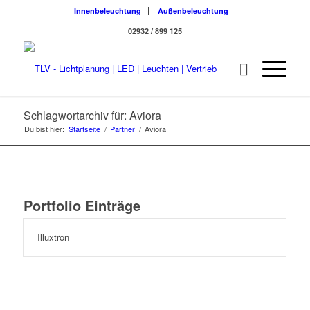
Innenbeleuchtung
Außenbeleuchtung
02932 / 899 125
Schlagwortarchiv für: Aviora
Du bist hier:
Startseite
/
Partner
/
Aviora
Portfolio Einträge
Illuxtron