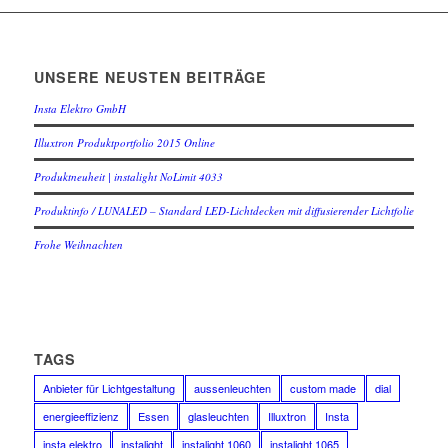
UNSERE NEUSTEN BEITRÄGE
Insta Elektro GmbH
Illuxtron Produktportfolio 2015 Online
Produktneuheit | instalight NoLimit 4033
Produktinfo / LUNALED – Standard LED-Lichtdecken mit diffusierender Lichtfolie
Frohe Weihnachten
TAGS
Anbieter für Lichtgestaltung
aussenleuchten
custom made
dial
energieeffizienz
Essen
glasleuchten
Illuxtron
Insta
insta elektro
instalight
instalight 1060
instalight 1065