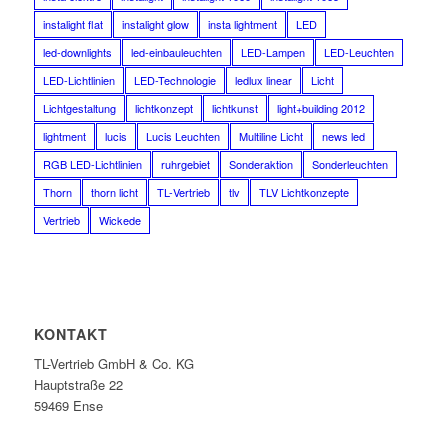
instalight flat
instalight glow
insta lightment
LED
led-downlights
led-einbauleuchten
LED-Lampen
LED-Leuchten
LED-Lichtlinien
LED-Technologie
ledlux linear
Licht
Lichtgestaltung
lichtkonzept
lichtkunst
light+building 2012
lightment
lucis
Lucis Leuchten
Multiline Licht
news led
RGB LED-Lichtlinien
ruhrgebiet
Sonderaktion
Sonderleuchten
Thorn
thorn licht
TL-Vertrieb
tlv
TLV Lichtkonzepte
Vertrieb
Wickede
KONTAKT
TL-Vertrieb GmbH & Co. KG
Hauptstraße 22
59469 Ense