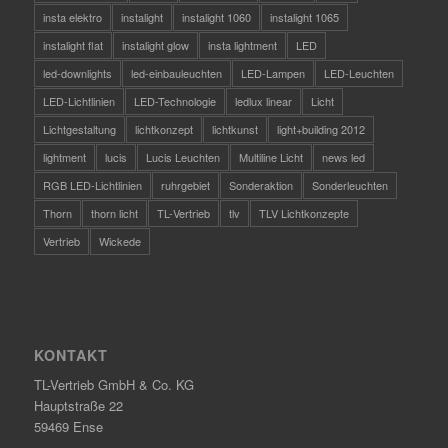
insta elektro
instalight
instalight 1060
instalight 1065
instalight flat
instalight glow
insta lightment
LED
led-downlights
led-einbauleuchten
LED-Lampen
LED-Leuchten
LED-Lichtlinien
LED-Technologie
ledlux linear
Licht
Lichtgestaltung
lichtkonzept
lichtkunst
light+building 2012
lightment
lucis
Lucis Leuchten
Multiline Licht
news led
RGB LED-Lichtlinien
ruhrgebiet
Sonderaktion
Sonderleuchten
Thorn
thorn licht
TL-Vertrieb
tlv
TLV Lichtkonzepte
Vertrieb
Wickede
KONTAKT
TL-Vertrieb GmbH & Co. KG
Hauptstraße 22
59469 Ense