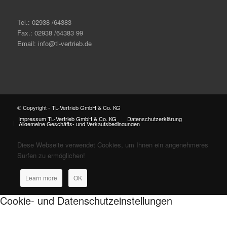
Tel.: 02938 /64383
Fax.: 02938 /64383 99
Email: info@tl-vertrieb.de
© Copyright - TL-Vertrieb GmbH & Co. KG
Impressum TL-Vertrieb GmbH & Co. KG
Datenschutzerklärung
Allgemeine Geschäfts- und Verkaufsbedingungen
Diese Webseite verwendet Cookies, um Ihnen ein angenehmeres
Surfen zu ermöglichen!
Learn more
OK
Cookie- und Datenschutzeinstellungen