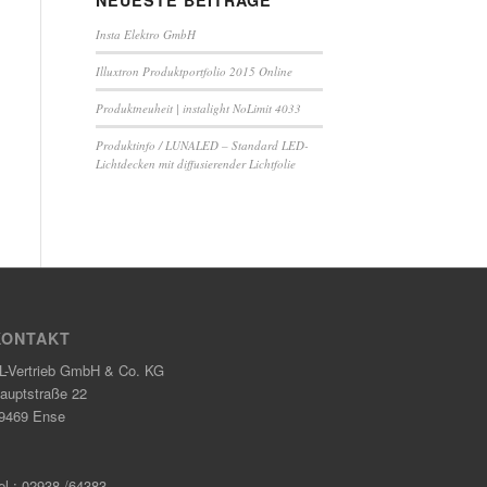
NEUESTE BEITRÄGE
Insta Elektro GmbH
Illuxtron Produktportfolio 2015 Online
Produktneuheit | instalight NoLimit 4033
Produktinfo / LUNALED – Standard LED-
Lichtdecken mit diffusierender Lichtfolie
KONTAKT
L-Vertrieb GmbH & Co. KG
auptstraße 22
9469 Ense
el.: 02938 /64383