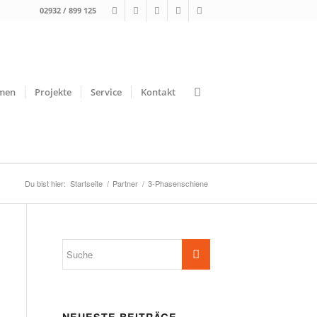
02932 / 899 125
men
Projekte
Service
Kontakt
Du bist hier:
Startseite
/
Partner
/
3-Phasenschiene