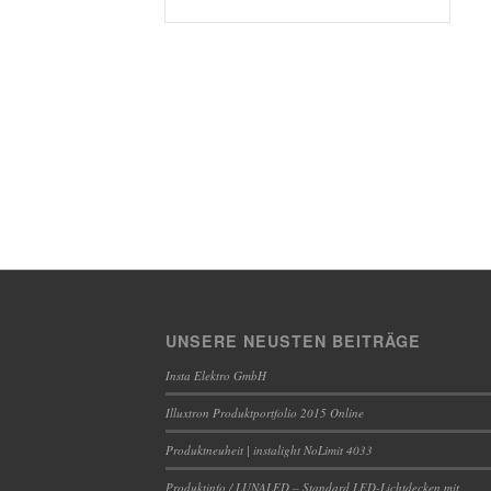
UNSERE NEUSTEN BEITRÄGE
Insta Elektro GmbH
Illuxtron Produktportfolio 2015 Online
Produktneuheit | instalight NoLimit 4033
Produktinfo / LUNALED – Standard LED-Lichtdecken mit