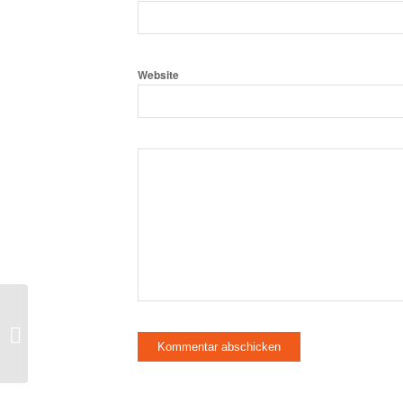
Website
light+building – Weltleitmesse für
Architektur und Technik vom 15.- ...