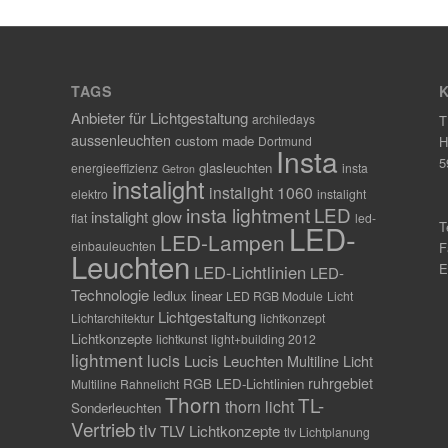
TAGS
Anbieter für Lichtgestaltung
archiledays
T
aussenleuchten
custom made
Dortmund
H
Insta
5
glasleuchten
energieeffizienz
insta
Getron
instalight
instalight 1060
elektro
instalight
insta lightment
LED
instalight glow
flat
led-
LED-
T
LED-Lampen
einbauleuchten
F
Leuchten
E
LED-Lichtlinien
LED-
Technologie
ledlux linear
LED RGB Module
Licht
Lichtgestaltung
Lichtarchitektur
lichtkonzept
Lichtkonzepte
lichtkunst
light+building 2012
lightment
lucis
Lucis Leuchten
Multiline Licht
ruhrgebiet
RGB LED-Lichtlinien
Multiline Rahnelicht
Thorn
TL-
thorn licht
Sonderleuchten
Vertrieb
tlv
TLV Lichtkonzepte
tlv Lichtplanung