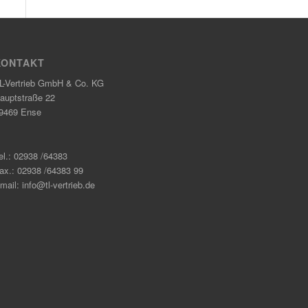
KONTAKT
L-Vertrieb GmbH & Co. KG
auptstraße 22
9469 Ense
el.: 02938 /64383
ax.: 02938 /64383 99
mail: info@tl-vertrieb.de