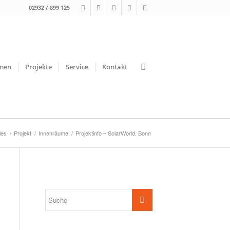
02932 / 899 125
men
Projekte
Service
Kontakt
les
/
Projekt
/
Innenräume
/
Projektinfo – SolarWorld, Bonn