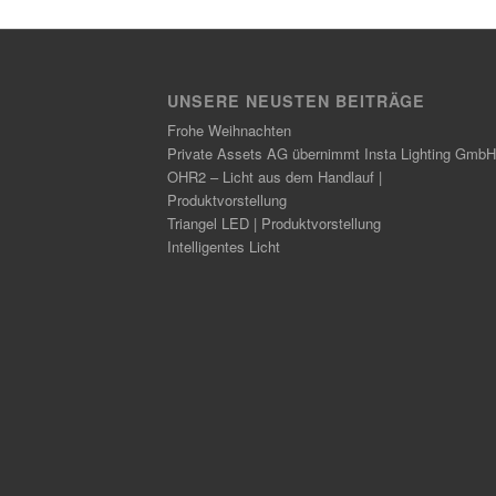
UNSERE NEUSTEN BEITRÄGE
Frohe Weihnachten
Private Assets AG übernimmt Insta Lighting GmbH
OHR2 – Licht aus dem Handlauf |
Produktvorstellung
Triangel LED | Produktvorstellung
Intelligentes Licht