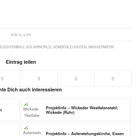
VON
TL-V| PV
LEUCHTENBAU
,
SOLARWORLD
,
SONDERLEUCHTEN
,
WASSERWERK
Eintrag teilen
te Dich auch interessieren
Projektinfo – Wickeder Westfalenstahl,
n
Wickede (Ruhr)
Projektinfo – Auferstehungskirche, Essen