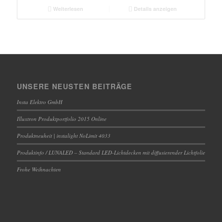
Weiterlesen
Details anzeigen
UNSERE NEUSTEN BEITRÄGE
Insta Elektro GmbH
Illuxtron Produktportfolio 2015 Online
Produktneuheit | instalight NoLimit 4033
Produktinfo / LUNALED – Standard LED-Lichtdecken mit diffusierender Lichtfolie
Frohe Weihnachten