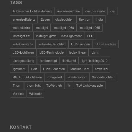
TAGS
Anbieter für Lichtgestaltung
aussenleuchten
custom made
dial
energieeffizienz
Essen
glasleuchten
Illuxtron
Insta
insta elektro
instalight
instalight 1060
instalight 1065
instalight flat
instalight glow
insta lightment
LED
led-downlights
led-einbauleuchten
LED-Lampen
LED-Leuchten
LED-Lichtlinien
LED-Technologie
ledlux linear
Licht
Lichtgestaltung
lichtkonzept
lichtkunst
light+building 2012
lightment
lucis
Lucis Leuchten
Multiline Licht
news led
RGB LED-Lichtlinien
ruhrgebiet
Sonderaktion
Sonderleuchten
Thorn
thorn licht
TL-Vertrieb
tlv
TLV Lichtkonzepte
Vertrieb
Wickede
KONTAKT