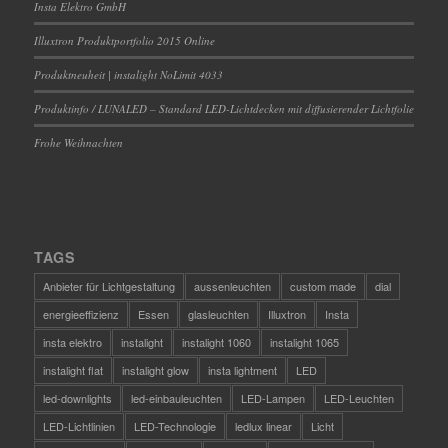
Insta Elektro GmbH
Illuxtron Produktportfolio 2015 Online
Produktneuheit | instalight NoLimit 4033
Produktinfo / LUNALED – Standard LED-Lichtdecken mit diffusierender Lichtfolie
Frohe Weihnachten
TAGS
Anbieter für Lichtgestaltung
aussenleuchten
custom made
dial
energieeffizienz
Essen
glasleuchten
Illuxtron
Insta
insta elektro
instalight
instalight 1060
instalight 1065
instalight flat
instalight glow
insta lightment
LED
led-downlights
led-einbauleuchten
LED-Lampen
LED-Leuchten
LED-Lichtlinien
LED-Technologie
ledlux linear
Licht