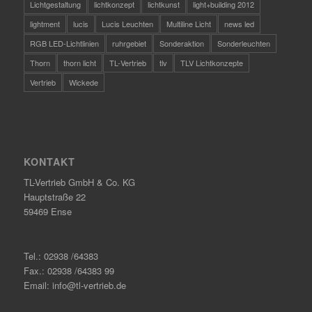
Lichtgestaltung
lichtkonzept
lichtkunst
light+building 2012
lightment
lucis
Lucis Leuchten
Multiline Licht
news led
RGB LED-Lichtlinien
ruhrgebiet
Sonderaktion
Sonderleuchten
Thorn
thorn licht
TL-Vertrieb
tlv
TLV Lichtkonzepte
Vertrieb
Wickede
KONTAKT
TL-Vertrieb GmbH & Co. KG
Hauptstraße 22
59469 Ense
Tel.: 02938 /64383
Fax.: 02938 /64383 99
Email: info@tl-vertrieb.de