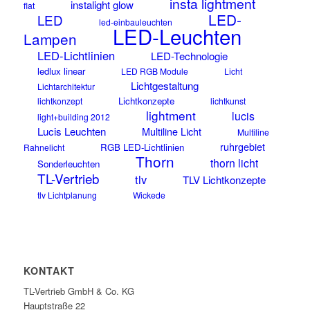
insta lightment
instalight glow
flat
LED-
LED
led-einbauleuchten
LED-Leuchten
Lampen
LED-Lichtlinien
LED-Technologie
ledlux linear
LED RGB Module
Licht
Lichtgestaltung
Lichtarchitektur
Lichtkonzepte
lichtkonzept
lichtkunst
lightment
lucis
light+building 2012
Lucis Leuchten
Multiline Licht
Multiline
ruhrgebiet
RGB LED-Lichtlinien
Rahnelicht
Thorn
thorn licht
Sonderleuchten
TL-Vertrieb
tlv
TLV Lichtkonzepte
tlv Lichtplanung
Wickede
KONTAKT
TL-Vertrieb GmbH & Co. KG
Hauptstraße 22