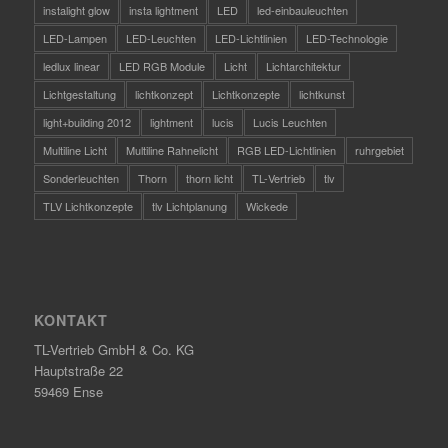
instalight glow
insta lightment
LED
led-einbauleuchten
LED-Lampen
LED-Leuchten
LED-Lichtlinien
LED-Technologie
ledlux linear
LED RGB Module
Licht
Lichtarchitektur
Lichtgestaltung
lichtkonzept
Lichtkonzepte
lichtkunst
light+building 2012
lightment
lucis
Lucis Leuchten
Multiline Licht
Multiline Rahnelicht
RGB LED-Lichtlinien
ruhrgebiet
Sonderleuchten
Thorn
thorn licht
TL-Vertrieb
tlv
TLV Lichtkonzepte
tlv Lichtplanung
Wickede
KONTAKT
TL-Vertrieb GmbH & Co. KG
Hauptstraße 22
59469 Ense