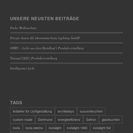
UNSERE NEUSTEN BEITRÄGE
Frohe Weihnachten
Private Assets AG übernimmt Insta Lighting GmbH
OHR2 – Licht aus dem Handlauf | Produktvorstellung
Triangel LED | Produktvorstellung
Intelligentes Licht
TAGS
Anbieter für Lichtgestaltung
archiledays
aussenleuchten
custom made
Dortmund
energieeffizienz
Getron
glasleuchten
Insta
insta elektro
instalight
instalight 1060
instalight flat