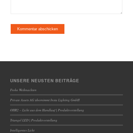
UNSERE NEUSTEN BEITRÄGE
Frohe Weihnachten
Private Assets AG übernimmt Insta Lighting GmbH
OHR2 – Licht aus dem Handlauf | Produktvorstellung
Triangel LED | Produktvorstellung
Intelligentes Licht