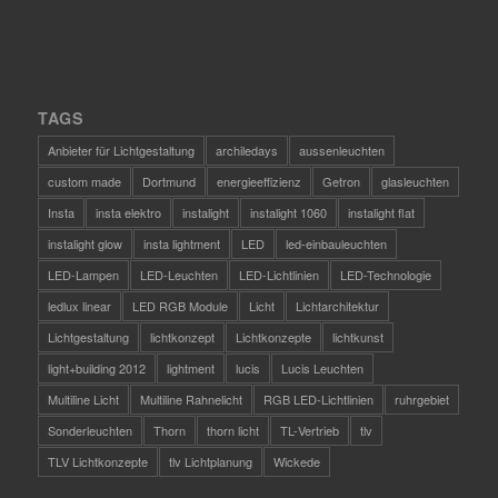
TAGS
Anbieter für Lichtgestaltung
archiledays
aussenleuchten
custom made
Dortmund
energieeffizienz
Getron
glasleuchten
Insta
insta elektro
instalight
instalight 1060
instalight flat
instalight glow
insta lightment
LED
led-einbauleuchten
LED-Lampen
LED-Leuchten
LED-Lichtlinien
LED-Technologie
ledlux linear
LED RGB Module
Licht
Lichtarchitektur
Lichtgestaltung
lichtkonzept
Lichtkonzepte
lichtkunst
light+building 2012
lightment
lucis
Lucis Leuchten
Multiline Licht
Multiline Rahnelicht
RGB LED-Lichtlinien
ruhrgebiet
Sonderleuchten
Thorn
thorn licht
TL-Vertrieb
tlv
TLV Lichtkonzepte
tlv Lichtplanung
Wickede