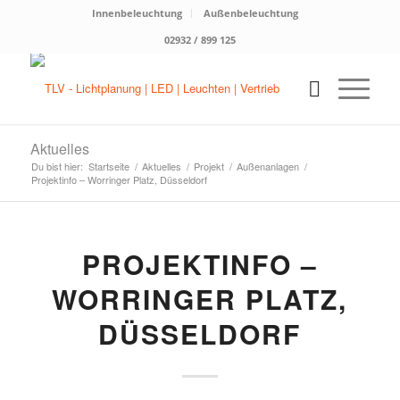
Innenbeleuchtung
Außenbeleuchtung
02932 / 899 125
Aktuelles
Du bist hier:
Startseite
/
Aktuelles
/
Projekt
/
Außenanlagen
/
Projektinfo – Worringer Platz, Düsseldorf
PROJEKTINFO –
WORRINGER PLATZ,
DÜSSELDORF