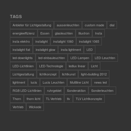
TAGS
Anbieter für Lichtgestaltung
aussenleuchten
custom made
dial
energieeffizienz
Essen
glasleuchten
Illuxtron
Insta
insta elektro
instalight
instalight 1060
instalight 1065
instalight flat
instalight glow
insta lightment
LED
led-downlights
led-einbauleuchten
LED-Lampen
LED-Leuchten
LED-Lichtlinien
LED-Technologie
ledlux linear
Licht
Lichtgestaltung
lichtkonzept
lichtkunst
light+building 2012
lightment
lucis
Lucis Leuchten
Multiline Licht
news led
RGB LED-Lichtlinien
ruhrgebiet
Sonderaktion
Sonderleuchten
Thorn
thorn licht
TL-Vertrieb
tlv
TLV Lichtkonzepte
Vertrieb
Wickede