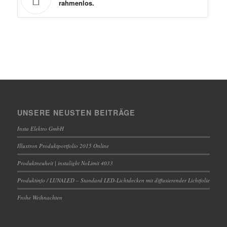
rahmenlos.
UNSERE NEUSTEN BEITRÄGE
Insta Elektro GmbH
Illuxtron Produktportfolio 2015 Online
Produktneuheit | instalight NoLimit 4033
Produktinfo / LUNALED – Standard LED-Lichtdecken mit diffusierender Lichtfolie
Frohe Weihnachten