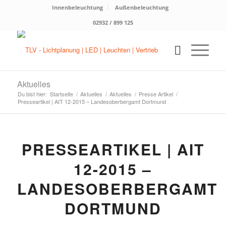
Innenbeleuchtung
Außenbeleuchtung
02932 / 899 125
Aktuelles
Du bist hier:
Startseite
/
Aktuelles
/
Aktuelles
/
Presse Artikel
/
Presseartikel | AIT 12-2015 – Landesoberbergamt Dortmund
PRESSEARTIKEL | AIT
12-2015 –
LANDESOBERBERGAMT
DORTMUND