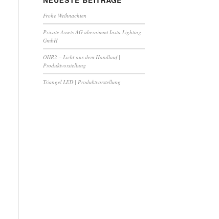
NEUESTE BEITRÄGE
Frohe Weihnachten
Private Assets AG übernimmt Insta Lighting
GmbH
OHR2 – Licht aus dem Handlauf |
Produktvorstellung
Triangel LED | Produktvorstellung