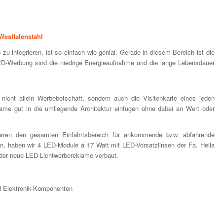
Westfalenstahl
 zu integrieren, ist so einfach wie genial. Gerade in diesem Bereich ist die
ED-Werbung sind die niedrige Energieaufnahme und die lange Lebensdauer
t nicht allein Werbebotschaft, sondern auch die Visitenkarte eines jeden
lame gut in die umliegende Architektur einfügen ohne dabei an Wert oder
rren den gesamten Einfahrtsbereich für ankommende bzw. abfahrende
n, haben wir 4 LED-Module á 17 Watt mit LED-Vorsatzlinsen der Fa. Hella
n der neue LED-Lichtwerbereklame verbaut.
nd Elektronik-Komponenten