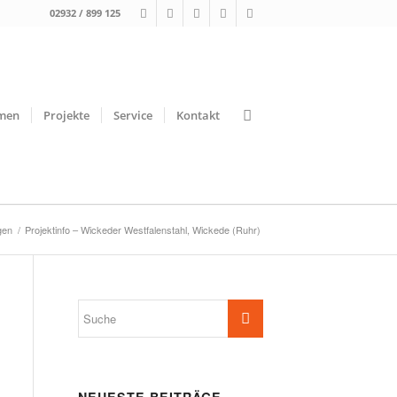
02932 / 899 125
men
Projekte
Service
Kontakt
gen
/
Projektinfo – Wickeder Westfalenstahl, Wickede (Ruhr)