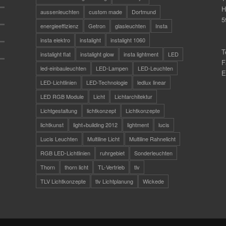
H
aussenleuchten
custom made
Dortmund
5
energieeffizienz
Getron
glasleuchten
Insta
insta elektro
instalight
instalight 1060
T
instalight flat
instalight glow
insta lightment
LED
F
led-einbauleuchten
LED-Lampen
LED-Leuchten
E
LED-Lichtlinien
LED-Technologie
ledlux linear
LED RGB Module
Licht
Lichtarchitektur
Lichtgestaltung
lichtkonzept
Lichtkonzepte
lichtkunst
light+building 2012
lightment
lucis
Lucis Leuchten
Multiline Licht
Multiline Rahnelicht
RGB LED-Lichtlinien
ruhrgebiet
Sonderleuchten
Thorn
thorn licht
TL-Vertrieb
tlv
TLV Lichtkonzepte
tlv Lichtplanung
Wickede