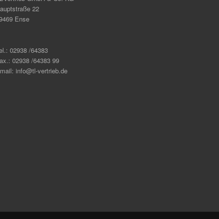
auptstraße 22
9469 Ense
el.: 02938 /64383
ax.: 02938 /64383 99
mail: info@tl-vertrieb.de