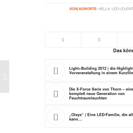
SCHLAGWORTE:
HELLA
,
LED-LEUCH
Das könn
Light+Building 2012 | die Highligh
Vorveranstaltung in einem Kurzfil
Produktneuheit – instalight®, LED-
Downlights
Die X-Force Serie von Thorn – ein
komplett neue Generation von
Feuchtraumleuchten
„Olsys“ | Eine LED-Familie, die al
kann…