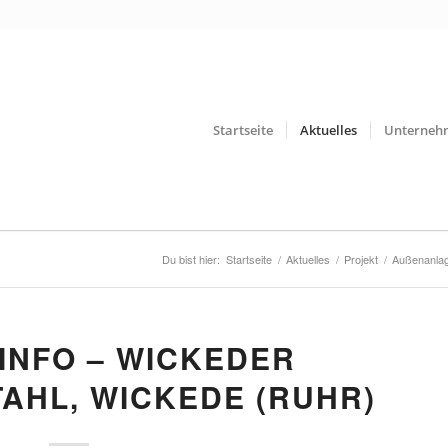
Startseite
Aktuelles
Unterneh
Du bist hier:
Startseite
/
Aktuelles
/
Projekt
/
Außenanla
INFO – WICKEDER
AHL, WICKEDE (RUHR)