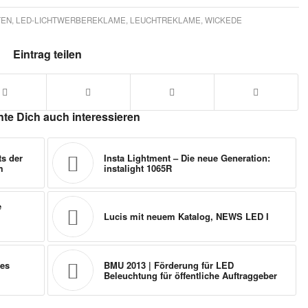
TEN
,
LED-LICHTWERBEREKLAME
,
LEUCHTREKLAME
,
WICKEDE
Eintrag teilen
te Dich auch interessieren
ts der
Insta Lightment – Die neue Generation:
m
instalight 1065R
e
Lucis mit neuem Katalog, NEWS LED I
les
BMU 2013 | Förderung für LED
Beleuchtung für öffentliche Auftraggeber