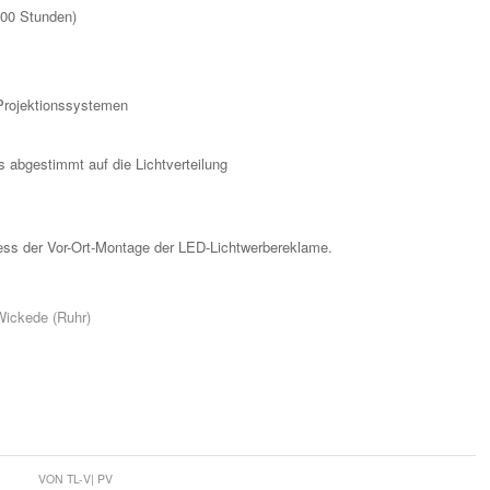
000 Stunden)
 Projektionssystemen
abgestimmt auf die Lichtverteilung
zess der Vor-Ort-Montage der LED-Lichtwerbereklame.
Wickede (Ruhr)
VON
TL-V| PV