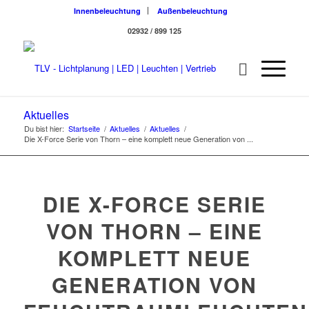
Innenbeleuchtung
Außenbeleuchtung
02932 / 899 125
Aktuelles
Du bist hier:
Startseite
/
Aktuelles
/
Aktuelles
/
Die X-Force Serie von Thorn – eine komplett neue Generation von ...
DIE X-FORCE SERIE
VON THORN – EINE
KOMPLETT NEUE
GENERATION VON