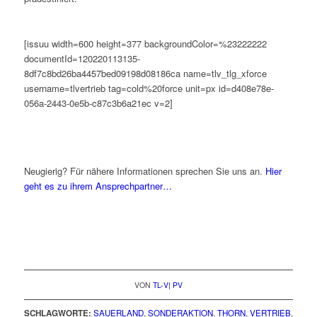
[issuu width=600 height=377 backgroundColor=%23222222
documentId=120220113135-
8df7c8bd26ba4457bed09198d08186ca name=tlv_tlg_xforce
username=tlvertrieb tag=cold%20force unit=px id=d408e78e-
056a-2443-0e5b-c87c3b6a21ec v=2]
Neugierig? Für nähere Informationen sprechen Sie uns an.
Hier
geht es zu ihrem Ansprechpartner…
VON
TL-V| PV
SCHLAGWORTE:
SAUERLAND
,
SONDERAKTION
,
THORN
,
VERTRIEB
,