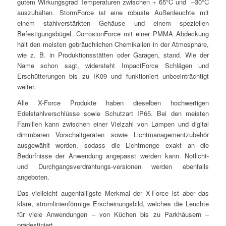
gutem Wirkungsgrad Temperaturen zwischen + 65°C und –30°C
auszuhalten. StormForce ist eine robuste Außenleuchte mit
einem stahlverstärkten Gehäuse und einem speziellen
Befestigungsbügel. CorrosionForce mit einer PMMA Abdeckung
hält den meisten gebräuchlichen Chemikalien in der Atmosphäre,
wie z. B. in Produktionsstätten oder Garagen, stand. Wie der
Name schon sagt, widersteht ImpactForce Schlägen und
Erschütterungen bis zu IK09 und funktioniert unbeeinträchtigt
weiter.
Alle X-Force Produkte haben dieselben hochwertigen
Edelstahlverschlüsse sowie Schutzart IP65. Bei den meisten
Familien kann zwischen einer Vielzahl von Lampen und digital
dimmbaren Vorschaltgeräten sowie Lichtmanagementzubehör
ausgewählt werden, sodass die Lichtmenge exakt an die
Bedürfnisse der Anwendung angepasst werden kann. Notlicht-
und Durchgangsverdrahtungs-versionen werden ebenfalls
angeboten.
Das vielleicht augenfälligste Merkmal der X-Force ist aber das
klare, stromlinienförmige Erscheinungsbild, welches die Leuchte
für viele Anwendungen – von Küchen bis zu Parkhäusern –
prädestiniert.