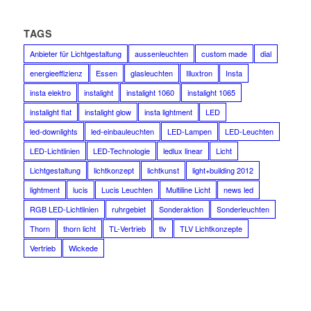
TAGS
Anbieter für Lichtgestaltung
aussenleuchten
custom made
dial
energieeffizienz
Essen
glasleuchten
Illuxtron
Insta
insta elektro
instalight
instalight 1060
instalight 1065
instalight flat
instalight glow
insta lightment
LED
led-downlights
led-einbauleuchten
LED-Lampen
LED-Leuchten
LED-Lichtlinien
LED-Technologie
ledlux linear
Licht
Lichtgestaltung
lichtkonzept
lichtkunst
light+building 2012
lightment
lucis
Lucis Leuchten
Multiline Licht
news led
RGB LED-Lichtlinien
ruhrgebiet
Sonderaktion
Sonderleuchten
Thorn
thorn licht
TL-Vertrieb
tlv
TLV Lichtkonzepte
Vertrieb
Wickede