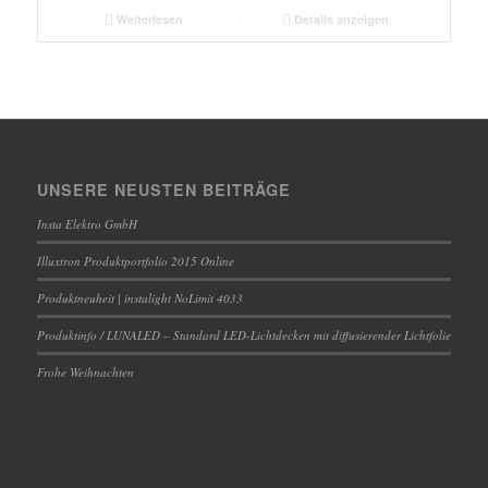
Weiterlesen
Details anzeigen
UNSERE NEUSTEN BEITRÄGE
Insta Elektro GmbH
Illuxtron Produktportfolio 2015 Online
Produktneuheit | instalight NoLimit 4033
Produktinfo / LUNALED – Standard LED-Lichtdecken mit diffusierender Lichtfolie
Frohe Weihnachten