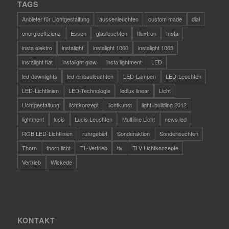
TAGS
Anbieter für Lichtgestaltung
aussenleuchten
custom made
dial
energieeffizienz
Essen
glasleuchten
Illuxtron
Insta
insta elektro
instalight
instalight 1060
instalight 1065
instalight flat
instalight glow
insta lightment
LED
led-downlights
led-einbauleuchten
LED-Lampen
LED-Leuchten
LED-Lichtlinien
LED-Technologie
ledlux linear
Licht
Lichtgestaltung
lichtkonzept
lichtkunst
light+building 2012
lightment
lucis
Lucis Leuchten
Multiline Licht
news led
RGB LED-Lichtlinien
ruhrgebiet
Sonderaktion
Sonderleuchten
Thorn
thorn licht
TL-Vertrieb
tlv
TLV Lichtkonzepte
Vertrieb
Wickede
KONTAKT