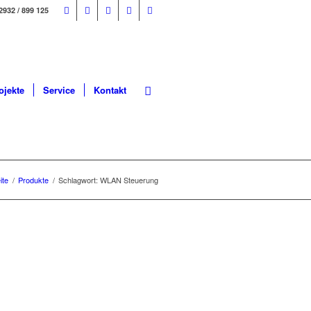
2932 / 899 125
ojekte
Service
Kontakt
ite
/
Produkte
/
Schlagwort: WLAN Steuerung