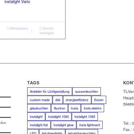
instalight Vario
Weiterlesen
Details
anzeigen
E
TAGS
KON
TL-Ve
Anbieter für Lichtgestaltung
aussenleuchten
Haupt
custom made
dial
energieeffizienz
Essen
59469
glasleuchten
Illuxtron
Insta
insta elektro
instalight
instalight 1060
instalight 1065
cken
Tel.: 
instalight flat
instalight glow
insta lightment
Fax.:
LED
led-downlights
led-einbauleuchten