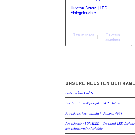
Illuxtron Aviora | LED-
Einlegeleuchte
Weiterlesen
Details
anzeigen
UNSERE NEUSTEN BEITRÄG
Insta Elektro GmbH
Illuxtron Produktportfolio 2015 Online
Produktneuheit | instalight NoLimit 4033
Produktinfo / LUNALED – Standard LED-Lichtde
mit diffusierender Lichtfolie