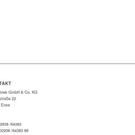
TAKT
rtrieb GmbH & Co. KG
straße 22
 Ense
02938 /64383
 02938 /64383 99