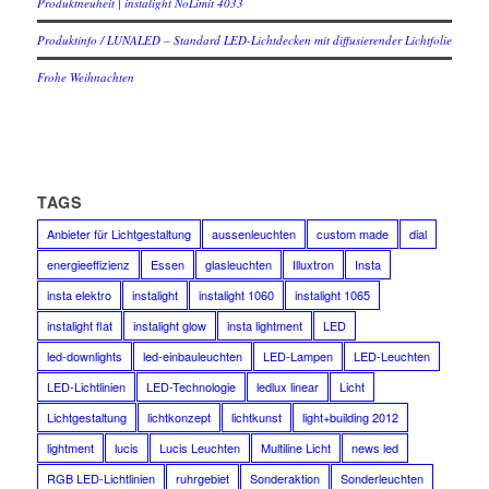
Produktneuheit | instalight NoLimit 4033
Produktinfo / LUNALED – Standard LED-Lichtdecken mit diffusierender Lichtfolie
Frohe Weihnachten
TAGS
Anbieter für Lichtgestaltung
aussenleuchten
custom made
dial
energieeffizienz
Essen
glasleuchten
Illuxtron
Insta
insta elektro
instalight
instalight 1060
instalight 1065
instalight flat
instalight glow
insta lightment
LED
led-downlights
led-einbauleuchten
LED-Lampen
LED-Leuchten
LED-Lichtlinien
LED-Technologie
ledlux linear
Licht
Lichtgestaltung
lichtkonzept
lichtkunst
light+building 2012
lightment
lucis
Lucis Leuchten
Multiline Licht
news led
RGB LED-Lichtlinien
ruhrgebiet
Sonderaktion
Sonderleuchten