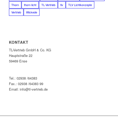
Thorn
thorn licht
TL-Vertrieb
tlv
TLV Lichtkonzepte
Vertrieb
Wickede
KONTAKT
TL-Vertrieb GmbH & Co. KG
Hauptstraße 22
59469 Ense
Tel.: 02938 /64383
Fax.: 02938 /64383 99
Email: info@tl-vertrieb.de