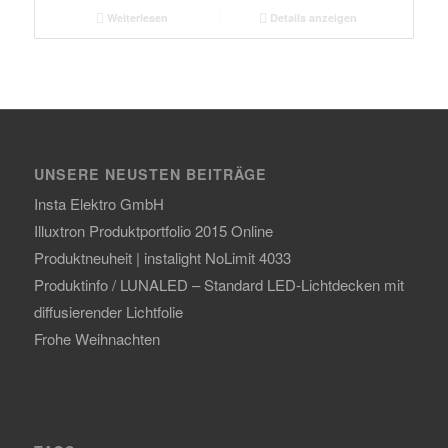
Weiterlesen
Details anzeigen
UNSERE NEUSTEN BEITRÄGE
Insta Elektro GmbH
Illuxtron Produktportfolio 2015 Online
Produktneuheit | instalight NoLimit 4033
Produktinfo / LUNALED – Standard LED-Lichtdecken mit
diffusierender Lichtfolie
Frohe Weihnachten