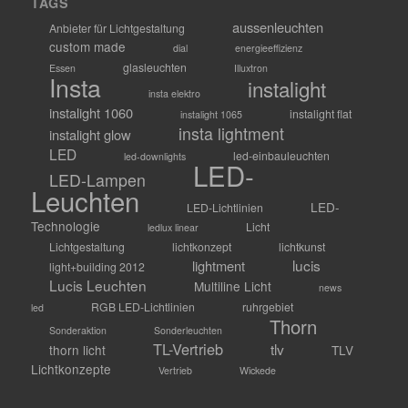
TAGS
aussenleuchten
Anbieter für Lichtgestaltung
custom made
dial
energieeffizienz
glasleuchten
Essen
Illuxtron
Insta
instalight
insta elektro
instalight 1060
instalight flat
instalight 1065
insta lightment
instalight glow
LED
led-einbauleuchten
led-downlights
LED-
LED-Lampen
Leuchten
LED-
LED-Lichtlinien
Technologie
Licht
ledlux linear
Lichtgestaltung
lichtkonzept
lichtkunst
lucis
lightment
light+building 2012
Lucis Leuchten
Multiline Licht
news
RGB LED-Lichtlinien
ruhrgebiet
led
Thorn
Sonderaktion
Sonderleuchten
TL-Vertrieb
tlv
thorn licht
TLV
Lichtkonzepte
Vertrieb
Wickede