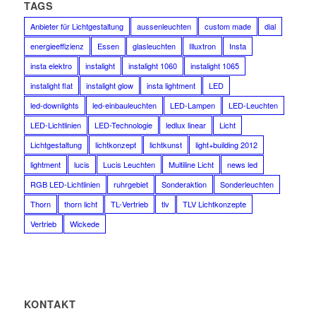
TAGS
Anbieter für Lichtgestaltung
aussenleuchten
custom made
dial
energieeffizienz
Essen
glasleuchten
Illuxtron
Insta
insta elektro
instalight
instalight 1060
instalight 1065
instalight flat
instalight glow
insta lightment
LED
led-downlights
led-einbauleuchten
LED-Lampen
LED-Leuchten
LED-Lichtlinien
LED-Technologie
ledlux linear
Licht
Lichtgestaltung
lichtkonzept
lichtkunst
light+building 2012
lightment
lucis
Lucis Leuchten
Multiline Licht
news led
RGB LED-Lichtlinien
ruhrgebiet
Sonderaktion
Sonderleuchten
Thorn
thorn licht
TL-Vertrieb
tlv
TLV Lichtkonzepte
Vertrieb
Wickede
KONTAKT