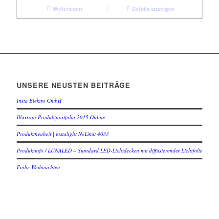
Weiterlesen
Details anzeigen
UNSERE NEUSTEN BEITRÄGE
Insta Elektro GmbH
Illuxtron Produktportfolio 2015 Online
Produktneuheit | instalight NoLimit 4033
Produktinfo / LUNALED – Standard LED-Lichtdecken mit diffusierender Lichtfolie
Frohe Weihnachten