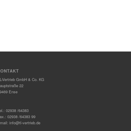
KONTAKT
L-Vertrieb GmbH & Co. KG
auptstraße 22
9469 Ense
el.: 02938 /64383
ax.: 02938 /64383 99
mail: info@tl-vertrieb.de