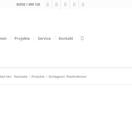
02932 / 899 125
men
Projekte
Service
Kontakt
bist hier:
Startseite
/
Produkte
/
Schlagwort: Rasterdecken