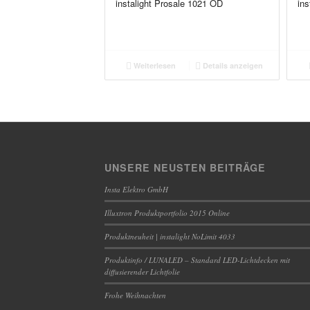
instalight Prosale 1021 OD
ins
Weiterlesen
Details anzeigen
UNSERE NEUSTEN BEITRÄGE
Insta Elektro GmbH
Illuxtron Produktportfolio 2015 Online
Produktneuheit | instalight NoLimit 4033
Produktinfo / LUNALED – Standard LED-Lichtdecken mit
diffusierender Lichtfolie
Frohe Weihnachten