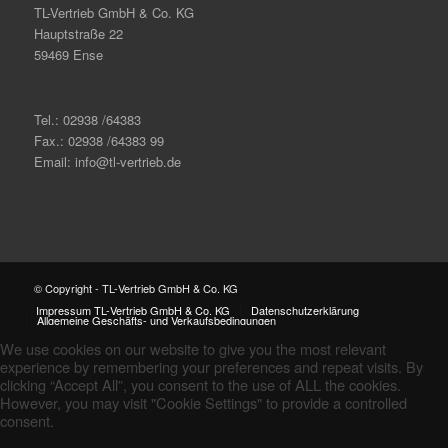
TL-Vertrieb GmbH & Co. KG
Hauptstraße 22
59469 Ense
Tel.: 02938 /64383
Fax.: 02938 /64383 99
Email: info@tl-vertrieb.de
© Copyright - TL-Vertrieb GmbH & Co. KG
Impressum TL-Vertrieb GmbH & Co. KG
Datenschutzerklärung
Allgemeine Geschäfts- und Verkaufsbedingungen
We use cookies on our website to give you the most relevant
experience by remembering your preferences and repeat visits. By
clicking “Accept All”, you consent to the use of ALL the cookies.
However, you may visit "Cookie Settings" to provide a controlled
consent.