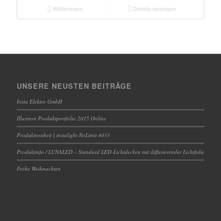
Weiterlesen
Details anzeigen
UNSERE NEUSTEN BEITRÄGE
Insta Elektro GmbH
Illuxtron Produktportfolio 2015 Online
Produktneuheit | instalight NoLimit 4033
Produktinfo / LUNALED – Standard LED-Lichtdecken mit diffusierender Lichtfolie
Frohe Weihnachten