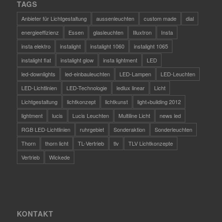
TAGS
Anbieter für Lichtgestaltung
aussenleuchten
custom made
dial
energieeffizienz
Essen
glasleuchten
Illuxtron
Insta
insta elektro
instalight
instalight 1060
instalight 1065
instalight flat
instalight glow
insta lightment
LED
led-downlights
led-einbauleuchten
LED-Lampen
LED-Leuchten
LED-Lichtlinien
LED-Technologie
ledlux linear
Licht
Lichtgestaltung
lichtkonzept
lichtkunst
light+building 2012
lightment
lucis
Lucis Leuchten
Multiline Licht
news led
RGB LED-Lichtlinien
ruhrgebiet
Sonderaktion
Sonderleuchten
Thorn
thorn licht
TL-Vertrieb
tlv
TLV Lichtkonzepte
Vertrieb
Wickede
KONTAKT