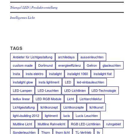
Triangel LED | Produktvorstellung
Intelligentes Licht
TAGS
Anbieter für Lichtgestaltung
archiledays
aussenleuchten
custom made
Dortmund
energieeffizienz
Getron
glasleuchten
Insta
insta elektro
instalight
instalight 1060
instalight flat
instalight glow
insta lightment
LED
led-einbauleuchten
LED-Lampen
LED-Leuchten
LED-Lichtlinien
LED-Technologie
ledlux linear
LED RGB Module
Licht
Lichtarchitektur
Lichtgestaltung
lichtkonzept
Lichtkonzepte
lichtkunst
light+building 2012
lightment
lucis
Lucis Leuchten
Multiline Licht
Multiline Rahnelicht
RGB LED-Lichtlinien
ruhrgebiet
Sonderleuchten
Thorn
thorn licht
TL-Vertrieb
tlv