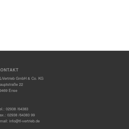
KONTAKT
L-Vertrieb GmbH & Co. KG
auptstraße 22
9469 Ense
el.: 02938 /64383
ax.: 02938 /64383 99
mail: info@tl-vertrieb.de