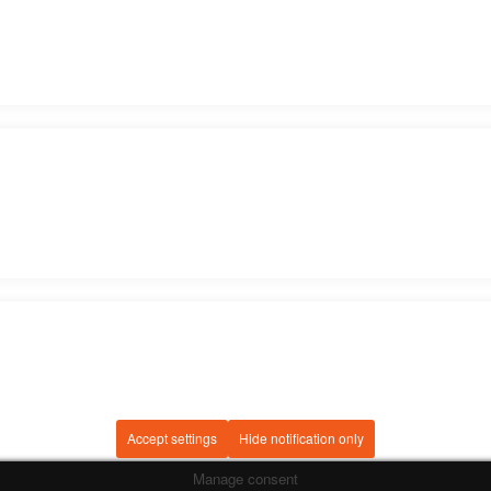
Accept settings
Hide notification only
Manage consent