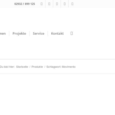
02932 / 899 125
men
Projekte
Service
Kontakt
Du bist hier:
Startseite
/
Produkte
/
Schlagwort: Movimento