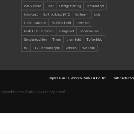
ledlux linear
Licht
Lichtgestaltung
lichtkonzept
lichtkunst
light+building 2012
lightment
lucis
Lucis Leuchten
Multiline Licht
news led
RGB LED-Lichtlinien
ruhrgebiet
Sonderaktion
Sonderleuchten
Thorn
thorn licht
TL-Vertrieb
tlv
TLV Lichtkonzepte
Vertrieb
Wickede
Impressum TL-Vertrieb GmbH & Co. KG
Datenschutzer
angenehmeres Surfen zu ermöglichen!