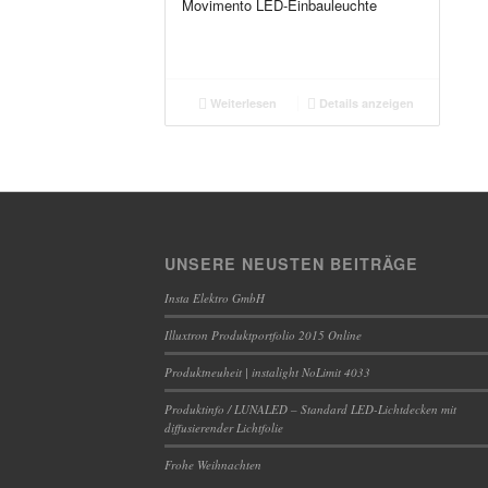
Movimento LED-Einbauleuchte
Weiterlesen
Details anzeigen
UNSERE NEUSTEN BEITRÄGE
Insta Elektro GmbH
Illuxtron Produktportfolio 2015 Online
Produktneuheit | instalight NoLimit 4033
Produktinfo / LUNALED – Standard LED-Lichtdecken mit
diffusierender Lichtfolie
Frohe Weihnachten