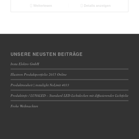
Weiterlesen
Details anzeigen
UNSERE NEUSTEN BEITRÄGE
Insta Elektro GmbH
Illuxtron Produktportfolio 2015 Online
Produktneuheit | instalight NoLimit 4033
Produktinfo / LUNALED – Standard LED-Lichtdecken mit diffusierender Lichtfolie
Frohe Weihnachten