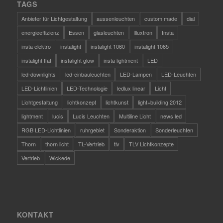
TAGS
Anbieter für Lichtgestaltung
aussenleuchten
custom made
dial
energieeffizienz
Essen
glasleuchten
Illuxtron
Insta
insta elektro
instalight
instalight 1060
instalight 1065
instalight flat
instalight glow
insta lightment
LED
led-downlights
led-einbauleuchten
LED-Lampen
LED-Leuchten
LED-Lichtlinien
LED-Technologie
ledlux linear
Licht
Lichtgestaltung
lichtkonzept
lichtkunst
light+building 2012
lightment
lucis
Lucis Leuchten
Multiline Licht
news led
RGB LED-Lichtlinien
ruhrgebiet
Sonderaktion
Sonderleuchten
Thorn
thorn licht
TL-Vertrieb
tlv
TLV Lichtkonzepte
Vertrieb
Wickede
KONTAKT