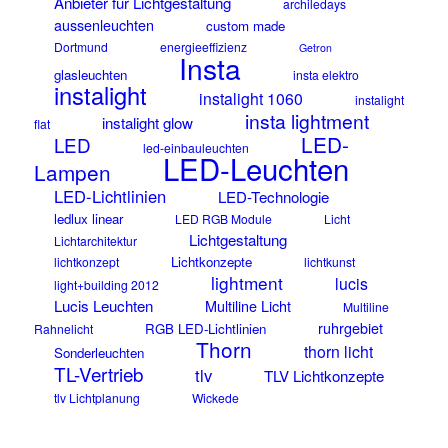
Anbieter für Lichtgestaltung
archiledays
aussenleuchten
custom made
Dortmund
energieeffizienz
Getron
Insta
glasleuchten
insta elektro
instalight
instalight 1060
instalight
insta lightment
instalight glow
flat
LED-
LED
led-einbauleuchten
LED-Leuchten
Lampen
LED-Lichtlinien
LED-Technologie
ledlux linear
LED RGB Module
Licht
Lichtgestaltung
Lichtarchitektur
Lichtkonzepte
lichtkonzept
lichtkunst
lightment
lucis
light+building 2012
Lucis Leuchten
Multiline Licht
Multiline
ruhrgebiet
RGB LED-Lichtlinien
Rahnelicht
Thorn
thorn licht
Sonderleuchten
TL-Vertrieb
tlv
TLV Lichtkonzepte
tlv Lichtplanung
Wickede