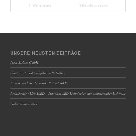
Weiterlesen
Details anzeigen
UNSERE NEUSTEN BEITRÄGE
Insta Elektro GmbH
Illuxtron Produktportfolio 2015 Online
Produktneuheit | instalight NoLimit 4033
Produktinfo / LUNALED – Standard LED-Lichtdecken mit diffusierender Lichtfolie
Frohe Weihnachten