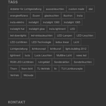
TAGS
Anbieter für Lichtgestaltung
aussenleuchten
custom made
dial
energieeffizienz
Essen
glasleuchten
Illuxtron
Insta
insta elektro
instalight
instalight 1060
instalight 1065
instalight flat
instalight glow
insta lightment
LED
led-downlights
led-einbauleuchten
LED-Lampen
LED-Leuchten
LED-Lichtlinien
LED-Technologie
ledlux linear
Licht
Lichtgestaltung
lichtkonzept
lichtkunst
light+building 2012
lightment
lucis
Lucis Leuchten
Multiline Licht
news led
RGB LED-Lichtlinien
ruhrgebiet
Sonderaktion
Sonderleuchten
Thorn
thorn licht
TL-Vertrieb
tlv
TLV Lichtkonzepte
Vertrieb
Wickede
KONTAKT