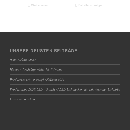
Weiterlesen
Details anzeigen
UNSERE NEUSTEN BEITRÄGE
Insta Elektro GmbH
Illuxtron Produktportfolio 2015 Online
Produktneuheit | instalight NoLimit 4033
Produktinfo / LUNALED – Standard LED-Lichtdecken mit diffusierender Lichtfolie
Frohe Weihnachten