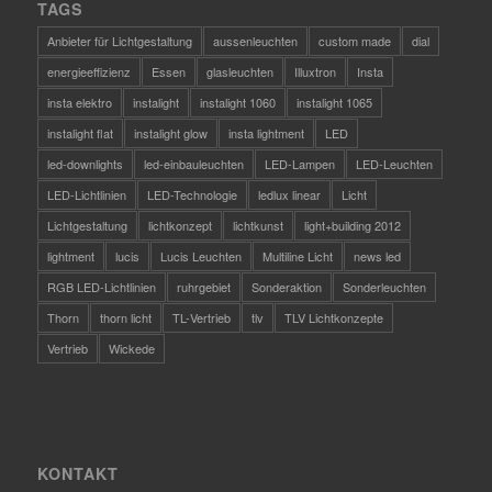
TAGS
Anbieter für Lichtgestaltung
aussenleuchten
custom made
dial
energieeffizienz
Essen
glasleuchten
Illuxtron
Insta
insta elektro
instalight
instalight 1060
instalight 1065
instalight flat
instalight glow
insta lightment
LED
led-downlights
led-einbauleuchten
LED-Lampen
LED-Leuchten
LED-Lichtlinien
LED-Technologie
ledlux linear
Licht
Lichtgestaltung
lichtkonzept
lichtkunst
light+building 2012
lightment
lucis
Lucis Leuchten
Multiline Licht
news led
RGB LED-Lichtlinien
ruhrgebiet
Sonderaktion
Sonderleuchten
Thorn
thorn licht
TL-Vertrieb
tlv
TLV Lichtkonzepte
Vertrieb
Wickede
KONTAKT