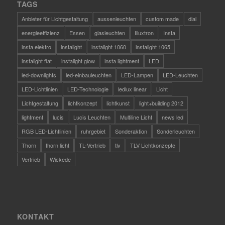
TAGS
Anbieter für Lichtgestaltung
aussenleuchten
custom made
dial
energieeffizienz
Essen
glasleuchten
Illuxtron
Insta
insta elektro
instalight
instalight 1060
instalight 1065
instalight flat
instalight glow
insta lightment
LED
led-downlights
led-einbauleuchten
LED-Lampen
LED-Leuchten
LED-Lichtlinien
LED-Technologie
ledlux linear
Licht
Lichtgestaltung
lichtkonzept
lichtkunst
light+building 2012
lightment
lucis
Lucis Leuchten
Multiline Licht
news led
RGB LED-Lichtlinien
ruhrgebiet
Sonderaktion
Sonderleuchten
Thorn
thorn licht
TL-Vertrieb
tlv
TLV Lichtkonzepte
Vertrieb
Wickede
KONTAKT