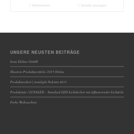
Weiterlesen
Details anzeigen
UNSERE NEUSTEN BEITRÄGE
Insta Elektro GmbH
Illuxtron Produktportfolio 2015 Online
Produktneuheit | instalight NoLimit 4033
Produktinfo / LUNALED – Standard LED-Lichtdecken mit diffusierender Lichtfolie
Frohe Weihnachten