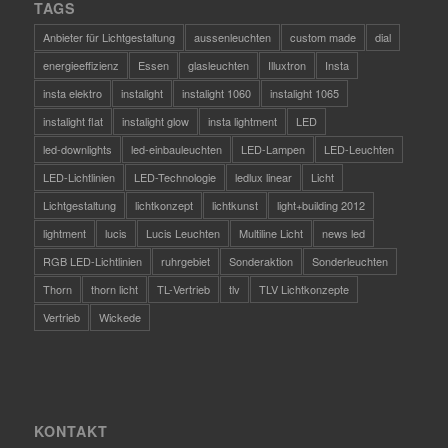
TAGS
Anbieter für Lichtgestaltung
aussenleuchten
custom made
dial
energieeffizienz
Essen
glasleuchten
Illuxtron
Insta
insta elektro
instalight
instalight 1060
instalight 1065
instalight flat
instalight glow
insta lightment
LED
led-downlights
led-einbauleuchten
LED-Lampen
LED-Leuchten
LED-Lichtlinien
LED-Technologie
ledlux linear
Licht
Lichtgestaltung
lichtkonzept
lichtkunst
light+building 2012
lightment
lucis
Lucis Leuchten
Multiline Licht
news led
RGB LED-Lichtlinien
ruhrgebiet
Sonderaktion
Sonderleuchten
Thorn
thorn licht
TL-Vertrieb
tlv
TLV Lichtkonzepte
Vertrieb
Wickede
KONTAKT