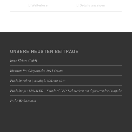
Weiterlesen
Details anzeigen
UNSERE NEUSTEN BEITRÄGE
Insta Elektro GmbH
Illuxtron Produktportfolio 2015 Online
Produktneuheit | instalight NoLimit 4033
Produktinfo / LUNALED – Standard LED-Lichtdecken mit diffusierender Lichtfolie
Frohe Weihnachten