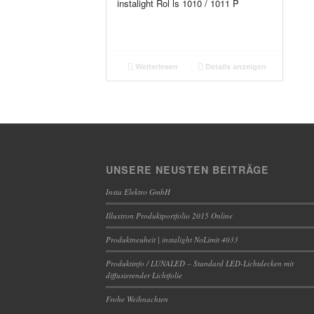
instalight Rol ls 1010 / 1011 P
Weiterlesen
Details anzeigen
UNSERE NEUSTEN BEITRÄGE
Insta Elektro GmbH
Illuxtron Produktportfolio 2015 Online
Produktneuheit | instalight NoLimit 4033
Produktinfo / LUNALED – Standard LED-Lichtdecken mit
diffusierender Lichtfolie
Frohe Weihnachten