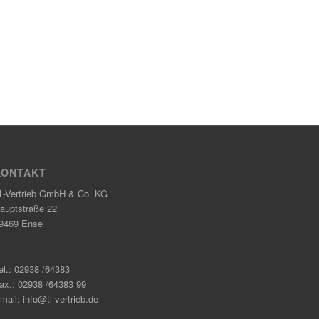
KONTAKT
L-Vertrieb GmbH & Co. KG
auptstraße 22
9469 Ense
el.: 02938 /64383
ax.: 02938 /64383 99
mail: info@tl-vertrieb.de