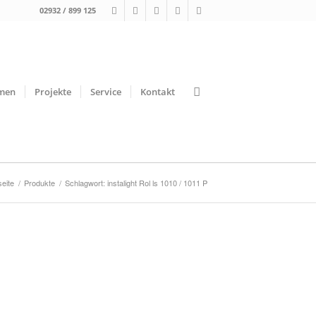
02932 / 899 125
men
Projekte
Service
Kontakt
seite
/
Produkte
/
Schlagwort: instalight Rol ls 1010 / 1011 P