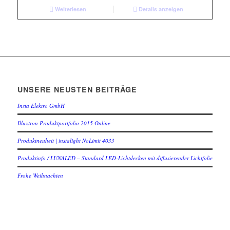
Weiterlesen
Details anzeigen
UNSERE NEUSTEN BEITRÄGE
Insta Elektro GmbH
Illuxtron Produktportfolio 2015 Online
Produktneuheit | instalight NoLimit 4033
Produktinfo / LUNALED – Standard LED-Lichtdecken mit diffusierender Lichtfolie
Frohe Weihnachten