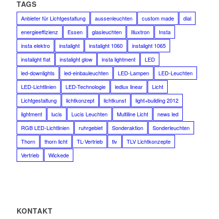
TAGS
Anbieter für Lichtgestaltung
aussenleuchten
custom made
dial
energieeffizienz
Essen
glasleuchten
Illuxtron
Insta
insta elektro
instalight
instalight 1060
instalight 1065
instalight flat
instalight glow
insta lightment
LED
led-downlights
led-einbauleuchten
LED-Lampen
LED-Leuchten
LED-Lichtlinien
LED-Technologie
ledlux linear
Licht
Lichtgestaltung
lichtkonzept
lichtkunst
light+building 2012
lightment
lucis
Lucis Leuchten
Multiline Licht
news led
RGB LED-Lichtlinien
ruhrgebiet
Sonderaktion
Sonderleuchten
Thorn
thorn licht
TL-Vertrieb
tlv
TLV Lichtkonzepte
Vertrieb
Wickede
KONTAKT