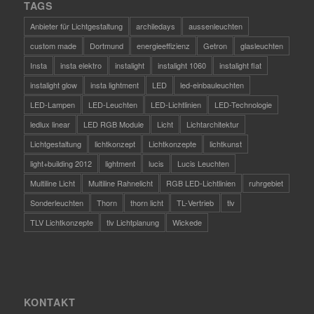
TAGS
Anbieter für Lichtgestaltung
archiledays
aussenleuchten
custom made
Dortmund
energieeffizienz
Getron
glasleuchten
Insta
insta elektro
instalight
instalight 1060
instalight flat
instalight glow
insta lightment
LED
led-einbauleuchten
LED-Lampen
LED-Leuchten
LED-Lichtlinien
LED-Technologie
ledlux linear
LED RGB Module
Licht
Lichtarchitektur
Lichtgestaltung
lichtkonzept
Lichtkonzepte
lichtkunst
light+building 2012
lightment
lucis
Lucis Leuchten
Multiline Licht
Multiline Rahnelicht
RGB LED-Lichtlinien
ruhrgebiet
Sonderleuchten
Thorn
thorn licht
TL-Vertrieb
tlv
TLV Lichtkonzepte
tlv Lichtplanung
Wickede
KONTAKT