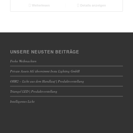
Weiterlesen
Details anzeigen
UNSERE NEUSTEN BEITRÄGE
Frohe Weihnachten
Private Assets AG übernimmt Insta Lighting GmbH
OHR2 – Licht aus dem Handlauf | Produktvorstellung
Triangel LED | Produktvorstellung
Intelligentes Licht