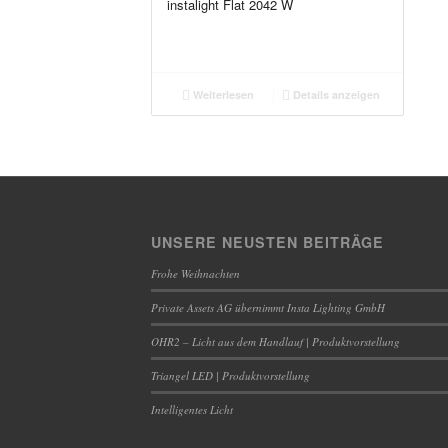
instalight Flat 2042 W
Weiterlesen
Details anzeigen
UNSERE NEUSTEN BEITRÄGE
Frohe Weihnachten
Private Assets AG übernimmt Insta Lighting GmbH
OHR2 – Licht aus dem Handlauf | Produktvorstellung
Triangel LED | Produktvorstellung
Intelligentes Licht