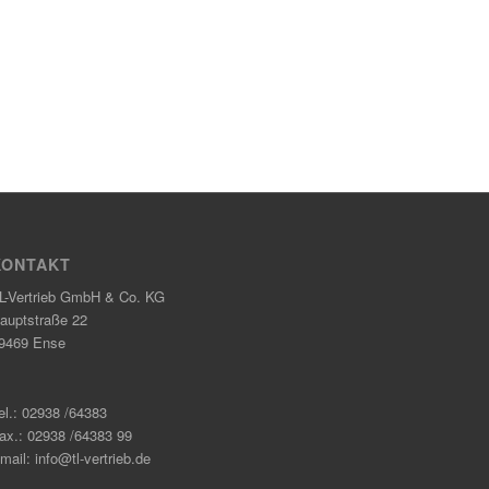
KONTAKT
L-Vertrieb GmbH & Co. KG
auptstraße 22
9469 Ense
el.: 02938 /64383
ax.: 02938 /64383 99
mail: info@tl-vertrieb.de