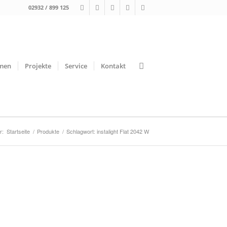
02932 / 899 125
men
Projekte
Service
Kontakt
r:
Startseite
/
Produkte
/
Schlagwort: instalight Flat 2042 W