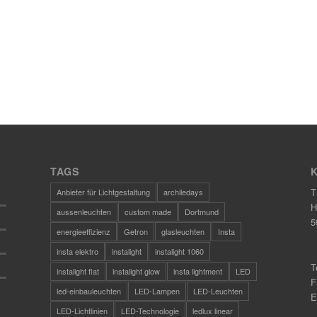
TAGS
T
Anbieter für Lichtgestaltung
archiledays
H
aussenleuchten
custom made
Dortmund
5
energieeffizienz
Getron
glasleuchten
Insta
insta elektro
instalight
instalight 1060
T
instalight flat
instalight glow
insta lightment
LED
F
led-einbauleuchten
LED-Lampen
LED-Leuchten
E
LED-Lichtlinien
LED-Technologie
ledlux linear