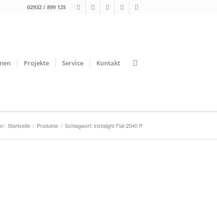
02932 / 899 125
men
Projekte
Service
Kontakt
er:
Startseite
/
Produkte
/
Schlagwort: instalight Flat 2040 P