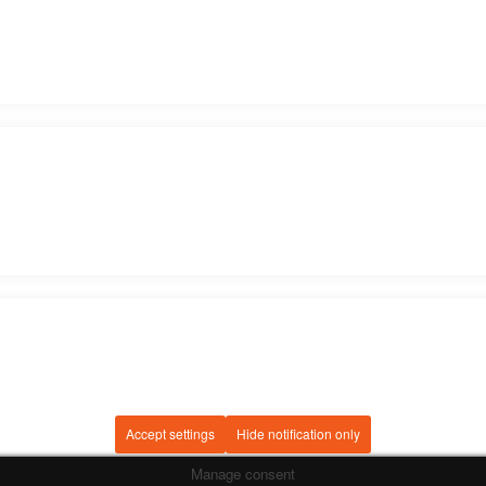
Accept settings
Hide notification only
Manage consent