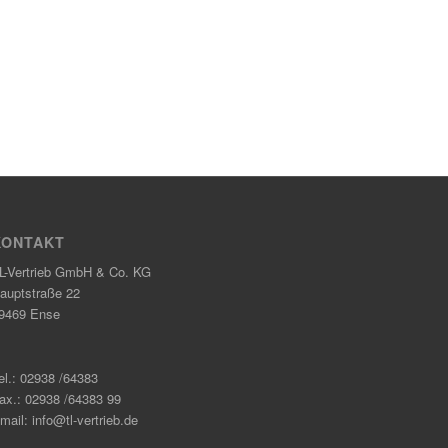
KONTAKT
L-Vertrieb GmbH & Co. KG
auptstraße 22
9469 Ense
el.: 02938 /64383
ax.: 02938 /64383 99
mail: info@tl-vertrieb.de