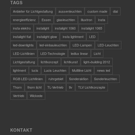
TAGS
Anbieter für Lichtgestaltung
aussenleuchten
custom made
dial
energieeffizienz
Essen
glasleuchten
Illuxtron
Insta
insta elektro
instalight
instalight 1060
instalight 1065
instalight flat
instalight glow
insta lightment
LED
led-downlights
led-einbauleuchten
LED-Lampen
LED-Leuchten
LED-Lichtlinien
LED-Technologie
ledlux linear
Licht
Lichtgestaltung
lichtkonzept
lichtkunst
light+building 2012
lightment
lucis
Lucis Leuchten
Multiline Licht
news led
RGB LED-Lichtlinien
ruhrgebiet
Sonderaktion
Sonderleuchten
Thorn
thorn licht
TL-Vertrieb
tlv
TLV Lichtkonzepte
Vertrieb
Wickede
KONTAKT