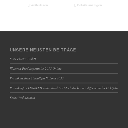
Weiterlesen
Details anzeigen
UNSERE NEUSTEN BEITRÄGE
Insta Elektro GmbH
Illuxtron Produktportfolio 2015 Online
Produktneuheit | instalight NoLimit 4033
Produktinfo / LUNALED – Standard LED-Lichtdecken mit diffusierender Lichtfolie
Frohe Weihnachten