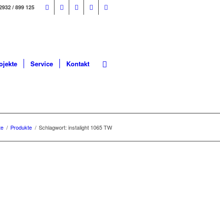
2932 / 899 125
ojekte
Service
Kontakt
te
/
Produkte
/
Schlagwort: instalight 1065 TW