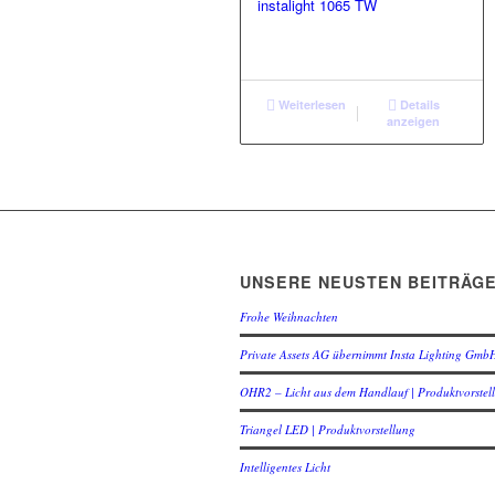
instalight 1065 TW
Weiterlesen
Details
anzeigen
UNSERE NEUSTEN BEITRÄG
Frohe Weihnachten
Private Assets AG übernimmt Insta Lighting Gmb
OHR2 – Licht aus dem Handlauf | Produktvorstel
Triangel LED | Produktvorstellung
Intelligentes Licht