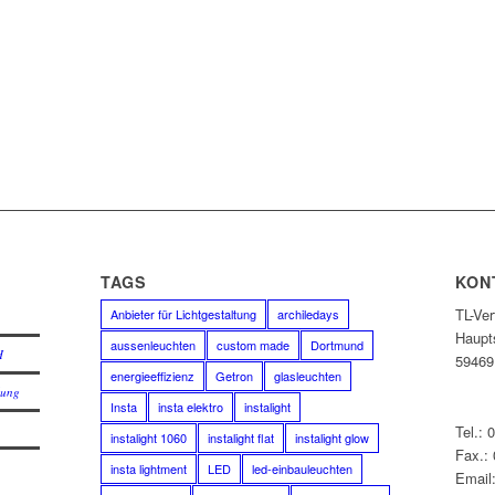
E
TAGS
KON
TL-Ve
Anbieter für Lichtgestaltung
archiledays
Haupt
aussenleuchten
custom made
Dortmund
H
59469
energieeffizienz
Getron
glasleuchten
lung
Insta
insta elektro
instalight
Tel.: 
instalight 1060
instalight flat
instalight glow
Fax.:
insta lightment
LED
led-einbauleuchten
Email: