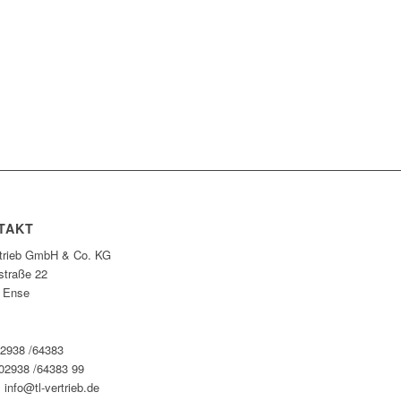
TAKT
rtrieb GmbH & Co. KG
straße 22
 Ense
02938 /64383
 02938 /64383 99
 info@tl-vertrieb.de